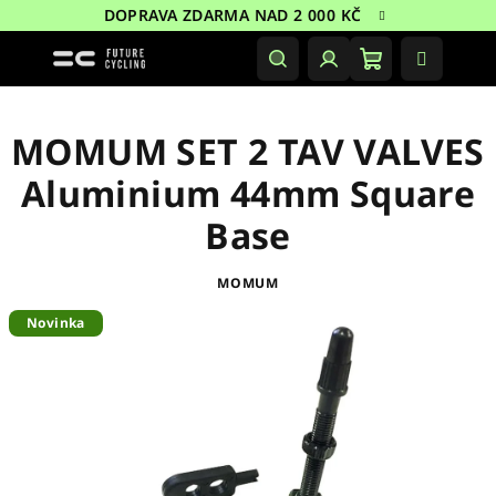
Přejít
DOPRAVA ZDARMA NAD 2 000 KČ
na
obsah
Nákupní
Hledat
Přihlášení
košík
MOMUM SET 2 TAV VALVES
Aluminium 44mm Square
Base
MOMUM
Novinka