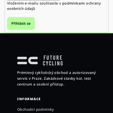
Vložením e-mailu souhlasíte s
podmínkami ochrany
osobních údajů
Přihlásit se
Z
á
p
a
Prémiový cyklistický obchod a autorizovaný
t
servis v Praze. Zakázkové stavby kol, test
í
centrum a osobní přístup.
INFORMACE
Obchodní podmínky