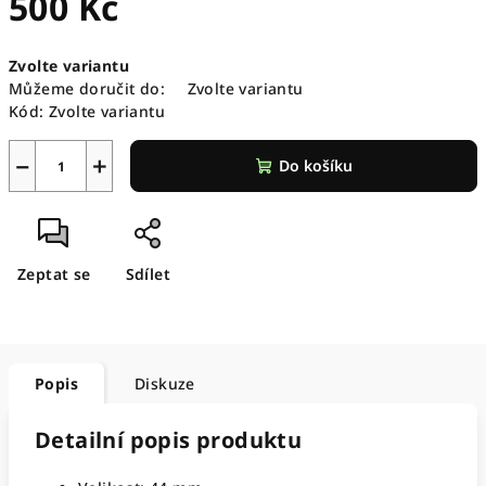
500 Kč
Měrná
Zvolte variantu
cena:
Můžeme doručit do:
Zvolte variantu
Kód:
Zvolte variantu
−
+
Do košíku
Zeptat se
Sdílet
Popis
Diskuze
Detailní popis produktu