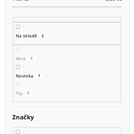
o
d
u
k
t
Na skladě
2
ů
Akce
0
Novinka
1
Tip
0
Značky