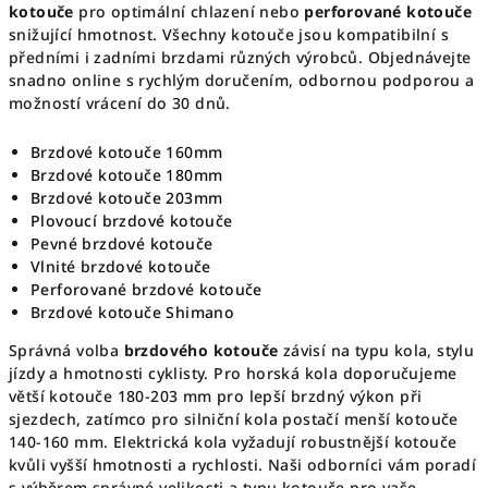
kotouče
pro optimální chlazení nebo
perforované kotouče
snižující hmotnost. Všechny kotouče jsou kompatibilní s
předními i zadními brzdami různých výrobců. Objednávejte
snadno online s rychlým doručením, odbornou podporou a
možností vrácení do 30 dnů.
Brzdové kotouče 160mm
Brzdové kotouče 180mm
Brzdové kotouče 203mm
Plovoucí brzdové kotouče
Pevné brzdové kotouče
Vlnité brzdové kotouče
Perforované brzdové kotouče
Brzdové kotouče Shimano
Správná volba
brzdového kotouče
závisí na typu kola, stylu
jízdy a hmotnosti cyklisty. Pro horská kola doporučujeme
větší kotouče 180-203 mm pro lepší brzdný výkon při
sjezdech, zatímco pro silniční kola postačí menší kotouče
140-160 mm. Elektrická kola vyžadují robustnější kotouče
kvůli vyšší hmotnosti a rychlosti. Naši odborníci vám poradí
s výběrem správné velikosti a typu kotouče pro vaše