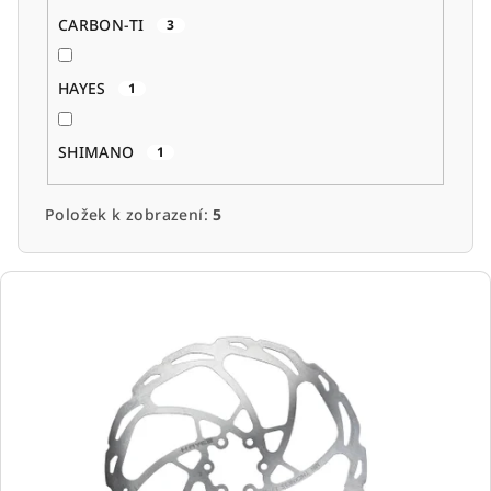
CARBON-TI
3
HAYES
1
SHIMANO
1
Položek k zobrazení:
5
V
ý
p
i
s
p
r