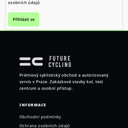
osobních údajů
Přihlásit se
Z
á
p
a
Prémiový cyklistický obchod a autorizovaný
t
servis v Praze. Zakázkové stavby kol, test
í
centrum a osobní přístup.
INFORMACE
Obchodní podmínky
Ochrana osobních údajů