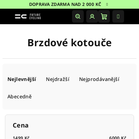
Přejít
DOPRAVA ZDARMA NAD 2 000 KČ
na
obsah
Nákupní
Hledat
Přihlášení
košík
Brzdové kotouče
Ř
a
Nejlevnější
Nejdražší
Nejprodávanější
z
e
Abecedně
n
í
p
Cena
r
1499
Kč
6000
Kč