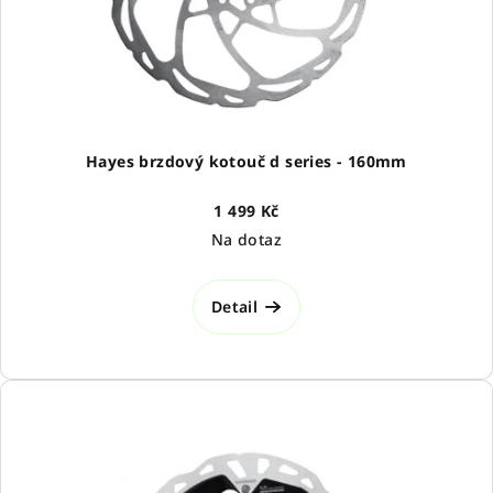
o
d
u
k
t
ů
Hayes brzdový kotouč d series - 160mm
1 499 Kč
Na dotaz
Detail