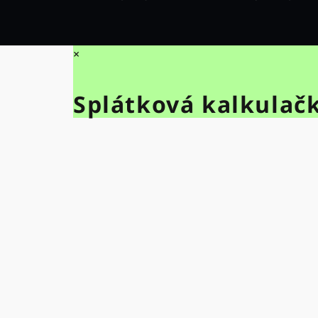
×
Splátková kalkulač