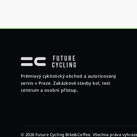
Z
á
p
Prémiový cyklistický obchod a autorizovaný
a
servis v Praze. Zakázkové stavby kol, test
t
centrum a osobní přístup.
í
© 2026 Future Cycling Bike&Coffee. Všechna práva vyhraz