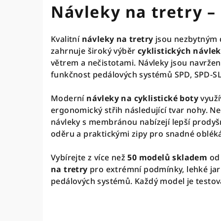
Návleky na tretry – 
Kvalitní
návleky na tretry
jsou nezbytným d
zahrnuje široký výběr
cyklistických návle
větrem a nečistotami. Návleky jsou navržen
funkčnost pedálových systémů SPD, SPD-SL
Moderní
návleky na cyklistické boty
využí
ergonomický střih následující tvar nohy. Neo
návleky s membránou nabízejí lepší prodyš
oděru a praktickými zipy pro snadné obléká
Vybírejte z více než
50 modelů skladem
od 
na tretry
pro extrémní podmínky, lehké jarn
pedálových systémů. Každý model je testová