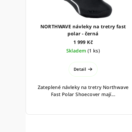
r
o
NORTHWAVE návleky na tretry fast
d
polar - černá
u
1 999 Kč
k
Skladem
(
1 ks
)
t
Detail
ů
Zateplené návleky na tretry Northwave
Fast Polar Shoecover mají...