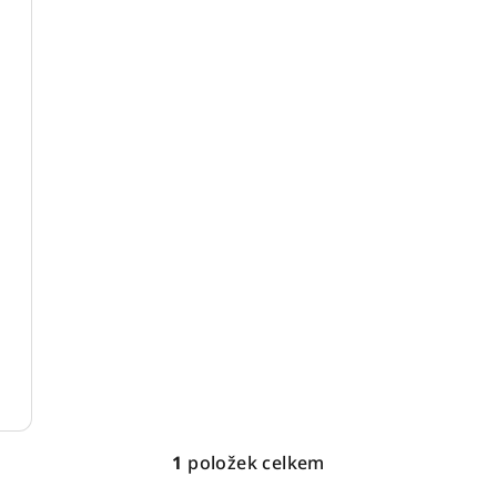
1
položek celkem
O