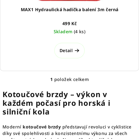
t
ů
MAX1 Hydraulická hadička balení 3m černá
499 Kč
Skladem
(
4 ks
)
Detail
1
položek celkem
O
v
Kotoučové brzdy – výkon v
l
každém počasí pro horská i
á
silniční kola
d
a
c
Moderní
kotoučové brzdy
představují revoluci v cyklistice
í
díky své spolehlivosti a konzistentnímu výkonu za všech