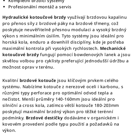
Kompletní brzdicí systémy
Profesionální montáž a servis
Hydraulické kotoučové brzdy
využívají brzdovou kapalinu
pro přenos síly z brzdové páky na brzdové třmeny, což
poskytuje neuvěřitelně přesnou modulaci a vysoký brzdný
výkon s minimálním úsilím. Tyto systémy jsou ideální pro
horská kola, enduro a downhill disciplíny, kde je potřeba
maximální kontrola při vysokých rychlostech.
Mechanické
kotoučové brzdy
fungují pomocí bowdenových lanek a jsou
skvělou volbou pro cyklisty preferující jednodušší údržbu a
možnost oprav v terénu.
Kvalitní
brzdové kotouče
jsou klíčovým prvkem celého
systému. Nabízíme kotouče z nerezové oceli i karbonu, s
různými typy perforace pro optimální odvod tepla a
nečistot. Menší průměry 140-160mm jsou ideální pro
silniční a cross kola, zatímco větší kotouče 180-203mm
poskytují maximální brzdný výkon pro těžké terénní
podmínky.
Brzdové destičky
dodáváme v organickém i
kovovém provedení podle typu použití a požadavků na
výkon.