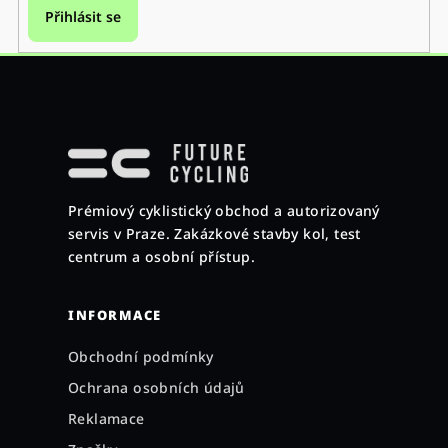
Přihlásit se
Z
á
p
a
Prémiový cyklistický obchod a autorizovaný
t
servis v Praze. Zakázkové stavby kol, test
í
centrum a osobní přístup.
INFORMACE
Obchodní podmínky
Ochrana osobních údajů
Reklamace