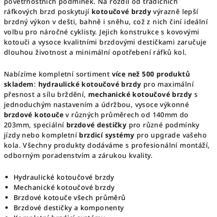
p
povětrnostních podmínek. Na rozdíl od tradičních
r
ráfkových brzd poskytují
kotoučové brzdy
výrazně lepší
v
brzdný výkon v dešti, bahně i sněhu, což z nich činí ideální
volbu pro náročné cyklisty. Jejich konstrukce s kovovými
k
kotouči a vysoce kvalitními brzdovými destičkami zaručuje
y
dlouhou životnost a minimální opotřebení ráfků kol.
v
ý
Nabízíme kompletní sortiment
více než 500 produktů
p
skladem
:
hydraulické kotoučové brzdy
pro maximální
i
přesnost a sílu brždění,
mechanické kotoučové brzdy
s
s
jednoduchým nastavením a údržbou, vysoce výkonné
u
brzdové kotouče
v různých průměrech od 140mm do
203mm, speciální
brzdové destičky
pro různé podmínky
jízdy nebo kompletní
brzdicí systémy
pro upgrade vašeho
kola. Všechny produkty dodáváme s profesionální montáží,
odborným poradenstvím a zárukou kvality.
Hydraulické kotoučové brzdy
Mechanické kotoučové brzdy
Brzdové kotouče všech průměrů
Brzdové destičky a komponenty