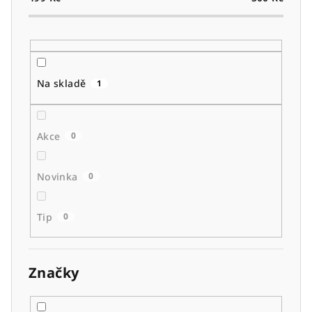
o
d
u
k
t
Na skladě
1
ů
Akce
0
Novinka
0
Tip
0
Značky