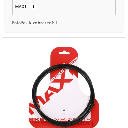
MAX1
1
Položek k zobrazení:
1
V
ý
p
i
s
p
r
o
d
u
k