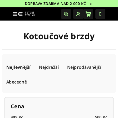
Přejít
DOPRAVA ZDARMA NAD 2 000 KČ
na
obsah
Nákupní
Hledat
Přihlášení
košík
Kotoučové brzdy
Ř
a
Nejlevnější
Nejdražší
Nejprodávanější
z
e
Abecedně
n
í
p
Cena
r
499
Kč
500
Kč