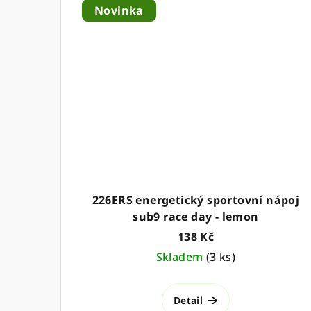
Novinka
226ERS energetický sportovní nápoj
sub9 race day - lemon
138 Kč
Skladem
(
3 ks
)
Detail