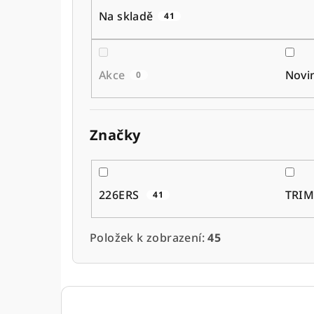
o
Na skladě
41
d
u
Akce
Novi
0
k
t
Značky
ů
226ERS
TRI
41
Položek k zobrazení:
45
V