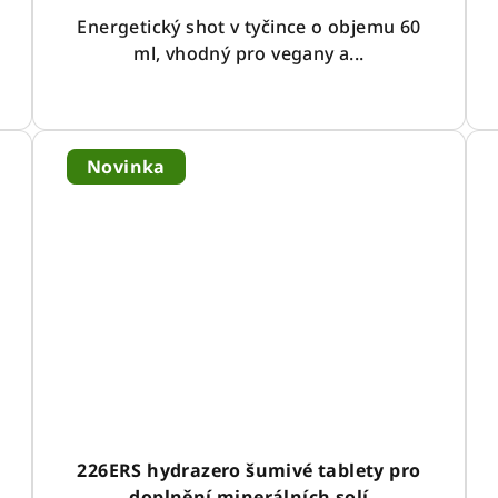
Energetický shot v tyčince o objemu 60
ml, vhodný pro vegany a...
Novinka
226ERS hydrazero šumivé tablety pro
doplnění minerálních solí