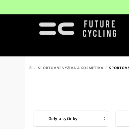
Přejít
na
obsah
/
SPORTOVNÍ VÝŽIVA A KOSMETIKA
/
SPORTOVN
DOMŮ
Gely a tyčinky