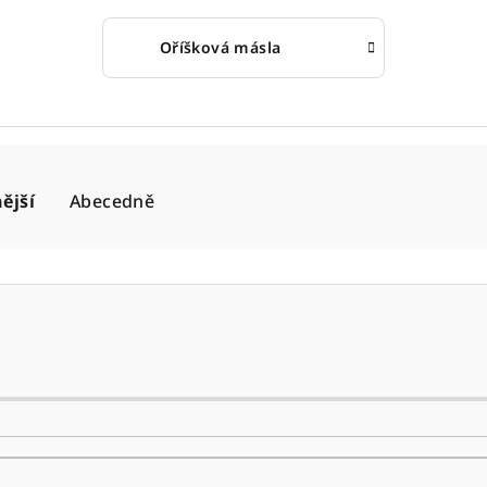
Oříšková másla
ější
Abecedně