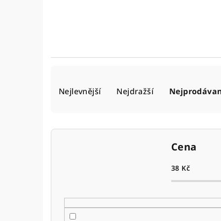
Ř
Nejlevnější
Nejdražší
Nejprodávan
a
z
e
Cena
n
í
38
Kč
p
r