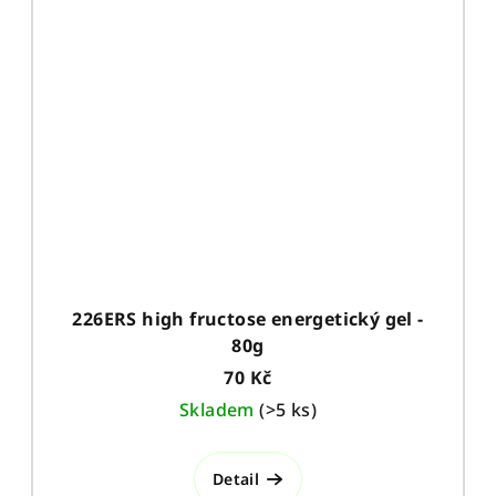
226ERS high fructose energetický gel -
80g
70 Kč
Skladem
(
>5 ks
)
Detail