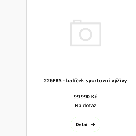
ý
p
i
s
p
r
o
226ERS - balíček sportovní výživy
d
u
99 990 Kč
Na dotaz
k
t
Detail
ů