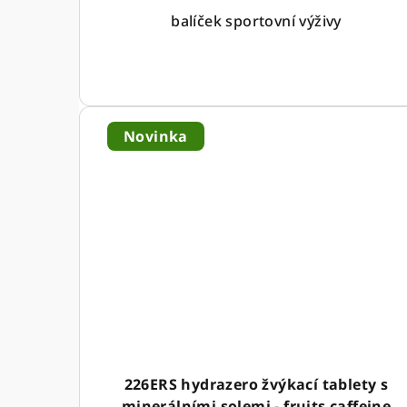
balíček sportovní výživy
Novinka
226ERS hydrazero žvýkací tablety s
minerálními solemi - fruits caffeine