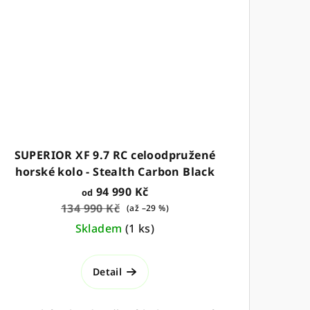
SUPERIOR XF 9.7 RC celoodpružené
horské kolo - Stealth Carbon Black
94 990 Kč
od
134 990 Kč
(až –29 %)
Skladem
(
1 ks
)
Detail