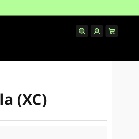
Hledat
Přihlášení
Nákupní
košík
la (XC)