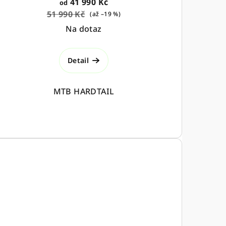
41 990 Kč
od
51 990 Kč
(až –19 %)
Na dotaz
Detail
MTB HARDTAIL
Doprodej