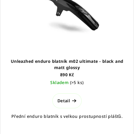
p
r
o
d
u
k
t
ů
Unleazhed enduro blatník m02 ultimate - black and
matt glossy
890 Kč
Skladem
(
>5 ks
)
Detail
Přední enduro blatník s velkou prostupností plášťů.