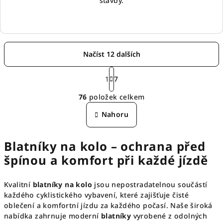
stavby.
Načíst 12 dalších
S
t
1
7
O
r
76
položek celkem
á
v
n
l
Nahoru
k
á
o
d
v
Blatníky na kolo – ochrana před
á
a
n
c
špínou a komfort při každé jízdě
í
í
p
Kvalitní
blatníky na kolo
jsou nepostradatelnou součástí
r
každého cyklistického vybavení, které zajišťuje čisté
v
oblečení a komfortní jízdu za každého počasí. Naše široká
k
nabídka zahrnuje moderní
blatníky
vyrobené z odolných