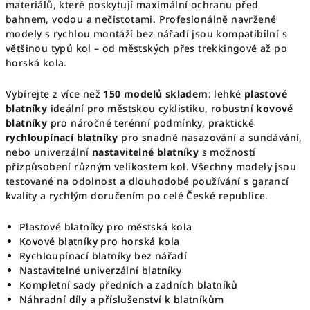
y
materiálů, které poskytují maximální ochranu před
v
bahnem, vodou a nečistotami. Profesionálně navržené
modely s rychlou montáží bez nářadí jsou kompatibilní s
ý
většinou typů kol – od městských přes trekkingové až po
p
horská kola.
i
s
Vybírejte z více než
150 modelů skladem
: lehké
plastové
u
blatníky
ideální pro městskou cyklistiku, robustní
kovové
blatníky
pro náročné terénní podmínky, praktické
rychloupínací blatníky
pro snadné nasazování a sundávání,
nebo univerzální
nastavitelné blatníky
s možností
přizpůsobení různým velikostem kol. Všechny modely jsou
testované na odolnost a dlouhodobé používání s garancí
kvality a rychlým doručením po celé České republice.
Plastové blatníky pro městská kola
Kovové blatníky pro horská kola
Rychloupínací blatníky bez nářadí
Nastavitelné univerzální blatníky
Kompletní sady předních a zadních blatníků
Náhradní díly a příslušenství k blatníkům