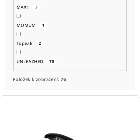
MAX1
3
MOMUM
1
Topeak
2
UNLEAZHED
70
Položek k zobrazení:
76
V
ý
p
i
s