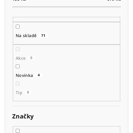
o
d
u
k
t
Na skladě
71
ů
Akce
0
Novinka
4
Tip
0
Značky