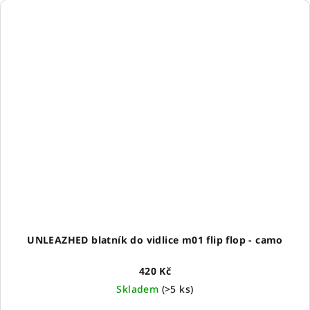
UNLEAZHED blatník do vidlice m01 flip flop - camo
420 Kč
Skladem
(
>5 ks
)