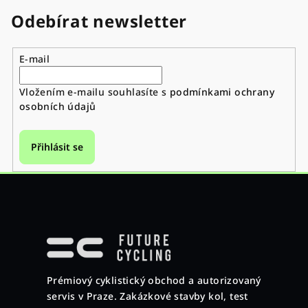
Odebírat newsletter
E-mail
Vložením e-mailu souhlasíte s
podmínkami ochrany
osobních údajů
Přihlásit se
Z
á
p
a
Prémiový cyklistický obchod a autorizovaný
t
servis v Praze. Zakázkové stavby kol, test
í