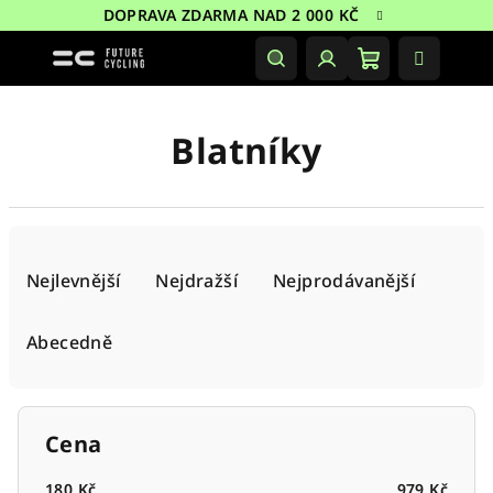
Přejít
DOPRAVA ZDARMA NAD 2 000 KČ
na
obsah
Nákupní
Hledat
Přihlášení
košík
Blatníky
Ř
a
Nejlevnější
Nejdražší
Nejprodávanější
z
e
Abecedně
n
í
p
Cena
r
180
Kč
979
Kč