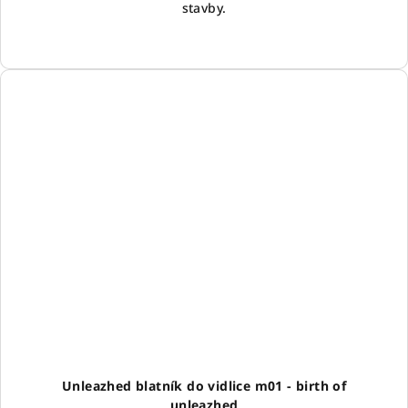
stavby.
Unleazhed blatník do vidlice m01 - birth of
unleazhed