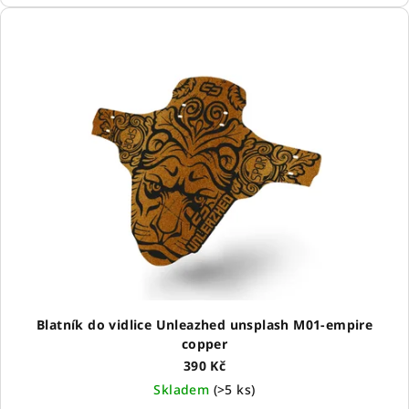
Blatník do vidlice Unleazhed unsplash M01-empire
copper
390 Kč
Skladem
(
>5 ks
)