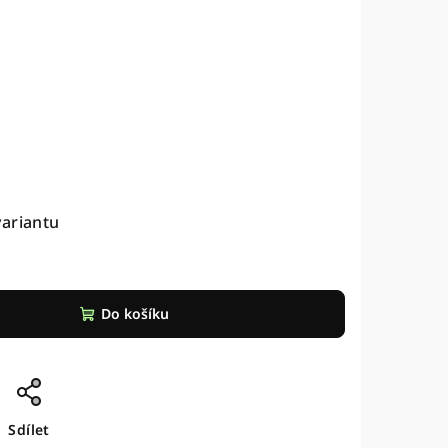
č
variantu
Do košíku
Sdílet