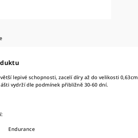
e
oduktu
ětší lepivé schopnosti, zacelí díry až do velikosti 0,63cm
lášti vydrží dle podmínek přibližně 30-60 dní.
:
durance