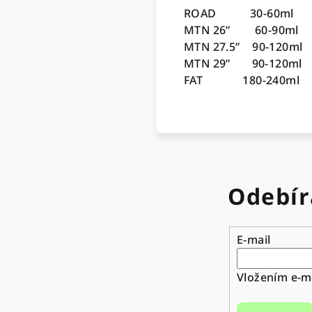
ROAD 30-60ml 
MTN 26” 60-90m
MTN 27.5” 90-120m
MTN 29” 90-120m
FAT 180-240ml 
Odebír
E-mail
Vložením e-ma