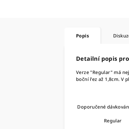
Popis
Diskuz
Detailní popis pr
Verze "Regular" má nejv
boční řez až 1,8cm. V p
Doporučené dávkování
Regular En