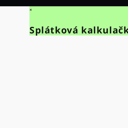
×
Splátková kalkulač