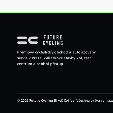
Z
á
p
Prémiový cyklistický obchod a autorizovaný
a
servis v Praze. Zakázkové stavby kol, test
t
centrum a osobní přístup.
í
© 2026 Future Cycling Bike&Coffee. Všechna práva vyhraz