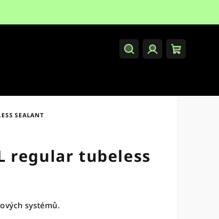
Hledat
Přihlášení
Nákupní
košík
LESS SEALANT
 regular tubeless
šových systémů.