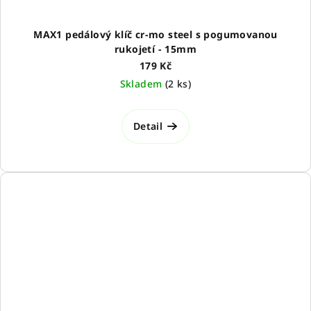
MAX1 pedálový klíč cr-mo steel s pogumovanou
rukojetí - 15mm
179 Kč
Skladem
(
2 ks
)
Detail