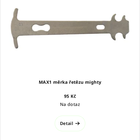
i
s
p
r
o
d
u
k
t
ů
MAX1 měrka řetězu mighty
95 Kč
Na dotaz
Detail