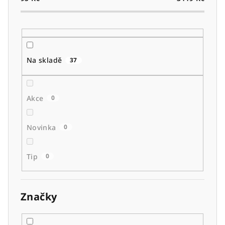
o
d
u
k
t
Na skladě
37
ů
Akce
0
Novinka
0
Tip
0
Značky