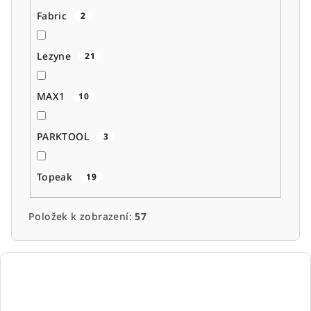
Fabric
2
Lezyne
21
MAX1
10
PARKTOOL
3
Topeak
19
Položek k zobrazení:
57
V
ý
p