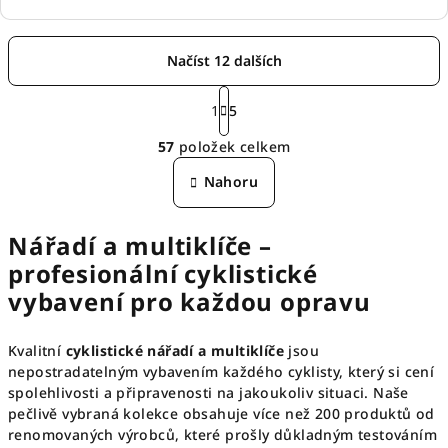
Načíst 12 dalších
S
t
1
5
O
r
57
položek celkem
á
v
n
l
Nahoru
k
á
o
d
v
Nářadí a multiklíče –
á
a
n
c
profesionální cyklistické
í
í
vybavení pro každou opravu
p
r
Kvalitní
cyklistické nářadí a multiklíče
jsou
v
nepostradatelným vybavením každého cyklisty, který si cení
k
spolehlivosti a připravenosti na jakoukoliv situaci. Naše
y
pečlivě vybraná kolekce obsahuje více než 200 produktů od
v
renomovaných výrobců, které prošly důkladným testováním