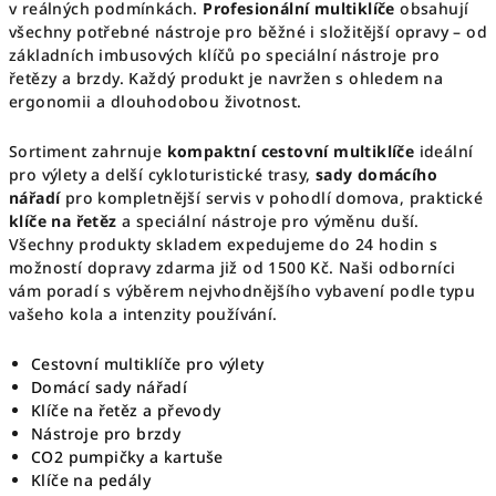
ý
v reálných podmínkách.
Profesionální multiklíče
obsahují
p
všechny potřebné nástroje pro běžné i složitější opravy – od
i
základních imbusových klíčů po speciální nástroje pro
řetězy a brzdy. Každý produkt je navržen s ohledem na
s
ergonomii a dlouhodobou životnost.
u
Sortiment zahrnuje
kompaktní cestovní multiklíče
ideální
pro výlety a delší cykloturistické trasy,
sady domácího
nářadí
pro kompletnější servis v pohodlí domova, praktické
klíče na řetěz
a speciální nástroje pro výměnu duší.
Všechny produkty skladem expedujeme do 24 hodin s
možností dopravy zdarma již od 1500 Kč. Naši odborníci
vám poradí s výběrem nejvhodnějšího vybavení podle typu
vašeho kola a intenzity používání.
Cestovní multiklíče pro výlety
Domácí sady nářadí
Klíče na řetěz a převody
Nástroje pro brzdy
CO2 pumpičky a kartuše
Klíče na pedály