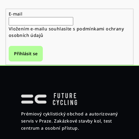
E-mail
Vložením e-mailu souhlasíte s
podmínkami ochrany
osobních údajů
Přihlásit se
Z
á
p
a
Prémiový cyklistický obchod a autorizovaný
t
servis v Praze. Zakázkové stavby kol, test
í
centrum a osobní přístup.