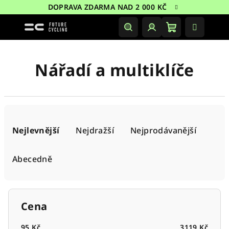
Přejít
DOPRAVA ZDARMA NAD 2 000 KČ
na
obsah
Nákupní
Hledat
Přihlášení
košík
Nářadí a multiklíče
Ř
a
Nejlevnější
Nejdražší
Nejprodávanější
z
e
Abecedně
n
í
p
Cena
r
95
Kč
3119
Kč