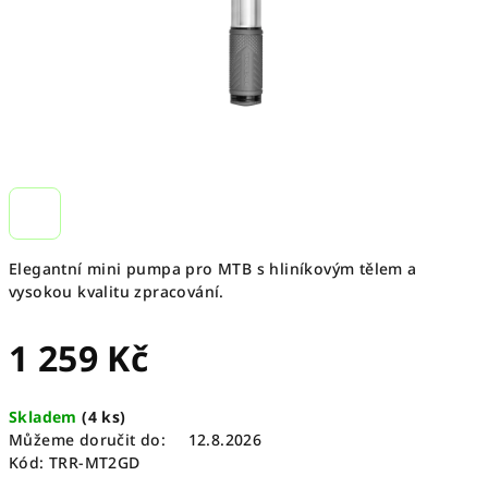
Elegantní mini pumpa pro MTB s hliníkovým tělem a
vysokou kvalitu zpracování.
1 259 Kč
Měrná
Skladem
(
4 ks
)
cena:
Můžeme doručit do:
12.8.2026
Kód:
TRR-MT2GD