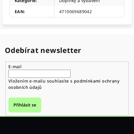
Kategorie
:
Doplňky a vybavení
EAN
:
4710069689042
Odebírat newsletter
E-mail
Vložením e-mailu souhlasíte s
podmínkami ochrany
osobních údajů
Přihlásit se
Z