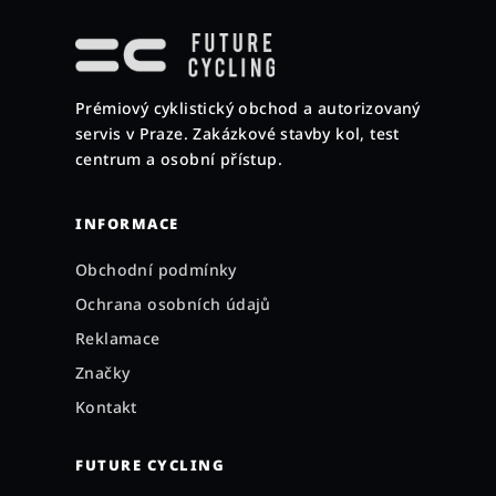
á
p
a
Prémiový cyklistický obchod a autorizovaný
t
servis v Praze. Zakázkové stavby kol, test
í
centrum a osobní přístup.
INFORMACE
Obchodní podmínky
Ochrana osobních údajů
Reklamace
Značky
Kontakt
FUTURE CYCLING