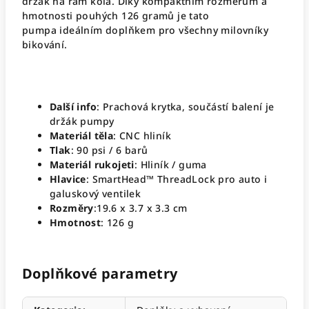
držák na rám kola. Díky kompaktním rozměrům a
hmotnosti pouhých 126 gramů je tato
pumpa ideálním doplňkem pro všechny milovníky
bikování.
Další info
: Prachová krytka, součástí balení je
držák pumpy
Materiál těla
: CNC hliník
Tlak
: 90 psi / 6 barů
Materiál rukojeti
: Hliník / guma
Hlavice
: SmartHead™ ThreadLock pro auto i
galuskový ventilek
Rozměry
:19.6 x 3.7 x 3.3 cm
Hmotnost
: 126 g
Doplňkové parametry