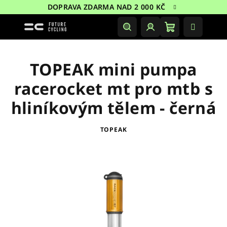
Přejít
DOPRAVA ZDARMA NAD 2 000 KČ
na
obsah
Nákupní
Hledat
Přihlášení
košík
TOPEAK mini pumpa
racerocket mt pro mtb s
hliníkovým tělem - černá
TOPEAK