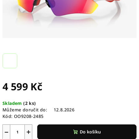
4 599 Kč
Měrná
Skladem
(
2 ks
)
cena:
Můžeme doručit do:
12.8.2026
Kód:
OO9208-2485
−
+
Do košíku