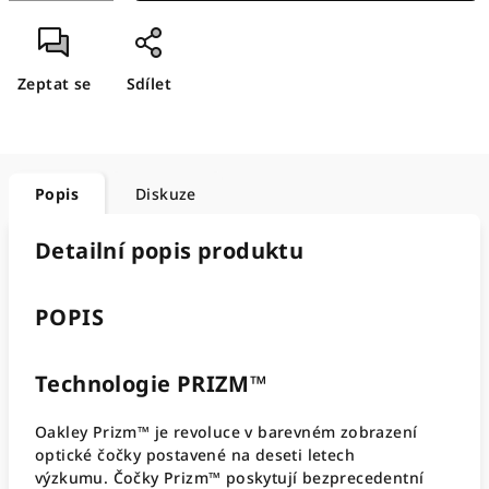
Zeptat se
Sdílet
Popis
Diskuze
Detailní popis produktu
POPIS
Technologie PRIZM™
Oakley
Prizm™ je revoluce v barevném zobrazení
optické čočky postavené na deseti letech
výzkumu.
Čočky Prizm™ poskytují bezprecedentní