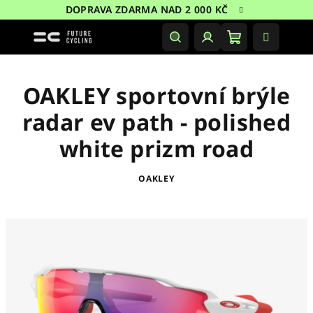
Přejít
DOPRAVA ZDARMA NAD 2 000 KČ
na
obsah
Nákupní
Hledat
Přihlášení
košík
OAKLEY sportovní brýle
radar ev path - polished
white prizm road
OAKLEY
Doprodej