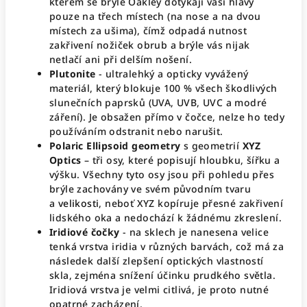
kterém se brýle Oakley dotýkají vaší hlavy
pouze na třech místech (na nose a na dvou
místech za ušima), čímž odpadá nutnost
zakřivení nožiček obrub a brýle vás nijak
netlačí ani při delším nošení.
Plutonite
- ultralehký a opticky vyvážený
materiál, který blokuje 100 % všech škodlivých
slunečních paprsků (UVA, UVB, UVC a modré
záření). Je obsažen přímo v čočce, nelze ho tedy
používáním odstranit nebo narušit.
Polaric Ellipsoid geometry
s geometrií
XYZ
Optics
– tři osy, které popisují hloubku, šířku a
výšku. Všechny tyto osy jsou při pohledu přes
brýle zachovány ve svém původním tvaru
a
velikosti
, neboť XYZ kopíruje přesné zakřivení
lidského oka a nedochází k žádnému zkreslení.
Iridiové čočky
- na sklech je nanesena velice
tenká vrstva iridia v různých barvách, což má za
následek další zlepšení optických vlastností
skla, zejména snížení účinku prudkého světla.
Iridiová vrstva je velmi citlivá, je proto nutné
opatrné zacházení.