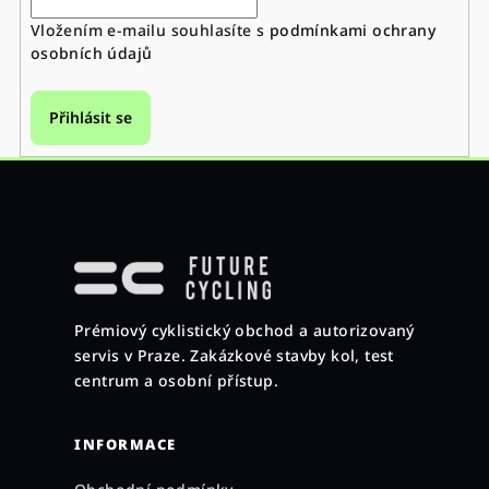
Vložením e-mailu souhlasíte s
podmínkami ochrany
osobních údajů
Přihlásit se
Z
á
p
a
Prémiový cyklistický obchod a autorizovaný
t
servis v Praze. Zakázkové stavby kol, test
í
centrum a osobní přístup.
INFORMACE