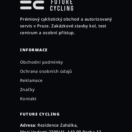
p
a
Prémiový cyklistický obchod a autorizovaný
t
servis v Praze. Zakázkové stavby kol, test
í
centrum a osobní přístup.
INFORMACE
Obchodní podmínky
Ochrana osobních údajů
Reklamace
Značky
Kontakt
FUTURE CYCLING
Adresa:
Rezidence Zahálka,
Mezi Vodami 2390/41, 143 00 Praha 12