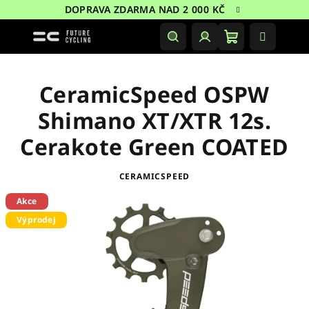
Přejít
DOPRAVA ZDARMA NAD 2 000 KČ
na
obsah
Nákupní
Hledat
Přihlášení
košík
CeramicSpeed OSPW
Shimano XT/XTR 12s.
Cerakote Green COATED
CERAMICSPEED
Akce
Výprodej
Sleva