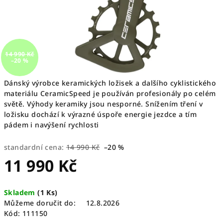
14 990 Kč
–20 %
Dánský výrobce keramických ložisek a dalšího cyklistického
materiálu CeramicSpeed je používán profesionály po celém
světě. Výhody keramiky jsou nesporné. Snížením tření v
ložisku dochází k výrazné úspoře energie jezdce a tím
pádem i navýšení rychlosti
standardní cena:
14 990 Kč
–20 %
11 990 Kč
Měrná
Skladem
(
1 Ks
)
cena:
Můžeme doručit do:
12.8.2026
Kód:
111150