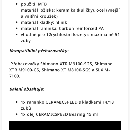
použití: MTB
materiál ložiska: keramika (kuličky), ocel (vnější
a vnitřní kroužek)
materiál kladky: hliník
materiál ramínka: Carbon reinforced PA
vhodné pro 12rychlostní kazety s maximálně 51
zuby
Kompatibilní přehazovačky:
Přehazovačky Shimano XTR M9100-SGS, Shimano
XTR M9100-GS, Shimano XT M8100-SGS a SLX M-
7100.
Balení obsahuje:
1x ramínko CERAMICSPEED s kladkami 14/18
zubů
1x olej CERAMICSPEED Bearing 15 ml