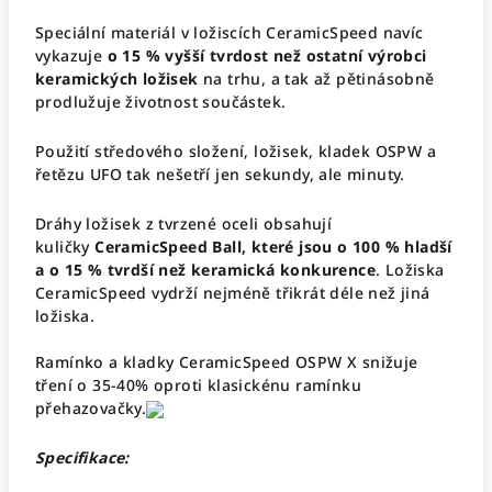
Speciální materiál v ložiscích CeramicSpeed navíc
vykazuje
o 15 % vyšší tvrdost než ostatní výrobci
keramických ložisek
na trhu, a tak až pětinásobně
prodlužuje životnost součástek.
Použití středového složení, ložisek, kladek OSPW a
řetězu UFO tak nešetří jen sekundy, ale minuty.
Dráhy ložisek z tvrzené oceli obsahují
kuličky
CeramicSpeed Ball, které jsou o 100 % hladší
a o 15 % tvrdší než keramická konkurence
. Ložiska
CeramicSpeed vydrží nejméně třikrát déle než jiná
ložiska.
Ramínko a kladky CeramicSpeed
OSPW X snižuje
tření o 35-40% oproti klasickénu ramínku
přehazovačky.
Specifikace: