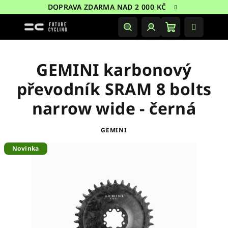
Přejít
DOPRAVA ZDARMA NAD 2 000 KČ
na
obsah
Nákupní
Hledat
Přihlášení
košík
GEMINI karbonový
převodník SRAM 8 bolts
narrow wide - černá
GEMINI
Novinka