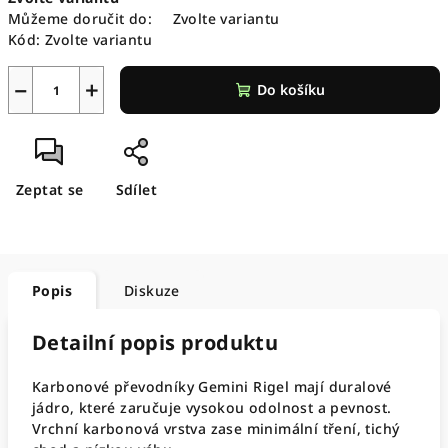
cena:
Můžeme doručit do:
Zvolte variantu
Kód:
Zvolte variantu
−
+
Do košíku
Zeptat se
Sdílet
Popis
Diskuze
Detailní popis produktu
Karbonové převodníky Gemini Rigel mají duralové
jádro, které zaručuje vysokou odolnost a pevnost.
Vrchní karbonová vrstva zase minimální tření, tichý