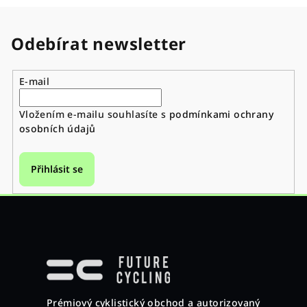
Odebírat newsletter
E-mail
Vložením e-mailu souhlasíte s
podmínkami ochrany
osobních údajů
Přihlásit se
Z
á
p
a
Prémiový cyklistický obchod a autorizovaný