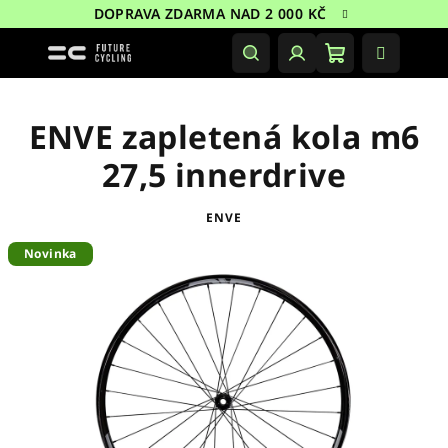
Přejít
DOPRAVA ZDARMA NAD 2 000 KČ
na
obsah
Nákupní
Hledat
Přihlášení
košík
ENVE zapletená kola m6
27,5 innerdrive
ENVE
Novinka