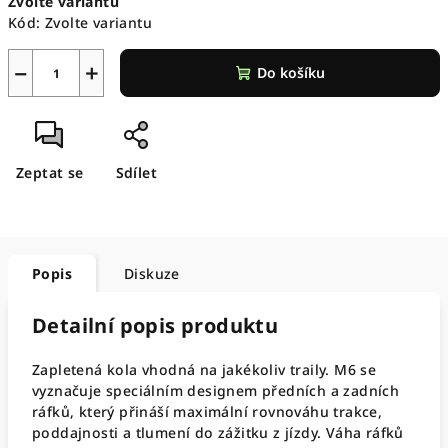
Zvolte variantu
cena:
Kód:
Zvolte variantu
−
+
Do košíku
Zeptat se
Sdílet
Popis
Diskuze
Detailní popis produktu
Zapletená kola vhodná na jakékoliv traily. M6 se
vyznačuje speciálním designem předních a zadních
ráfků, který přináší maximální rovnováhu trakce,
poddajnosti a tlumení do zážitku z jízdy. Váha ráfků