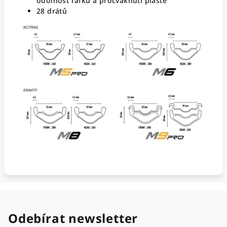
odolnost ráfku a procvaknutí pláště
28 drátů
Odebírat newsletter