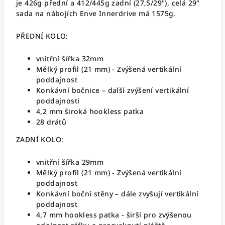
je 426g přední a 412/445g zadní (27,5/29"), celá 29"
sada na nábojích Enve Innerdrive má 1575g.
PŘEDNÍ KOLO:
vnitřní šířka 32mm
Mělký profil (21 mm) - Zvýšená vertikální
poddajnost
Konkávní bočnice – další zvýšení vertikální
poddajnosti
4,2 mm široká hookless patka
28 drátů
ZADNÍ KOLO:
vnitřní šířka 29mm
Mělký profil (21 mm) - Zvýšená vertikální
poddajnost
Konkávní boční stěny – dále zvyšují vertikální
poddajnost
4,7 mm hookless patka - širší pro zvýšenou