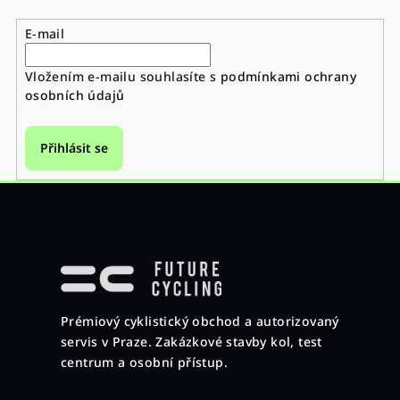
E-mail
Vložením e-mailu souhlasíte s
podmínkami ochrany
osobních údajů
Přihlásit se
Z
á
p
a
Prémiový cyklistický obchod a autorizovaný
t
servis v Praze. Zakázkové stavby kol, test
í
centrum a osobní přístup.