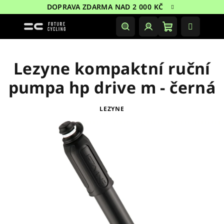
Přejít
DOPRAVA ZDARMA NAD 2 000 KČ
na
obsah
Nákupní
Hledat
Přihlášení
košík
Lezyne kompaktní ruční
pumpa hp drive m - černá
LEZYNE