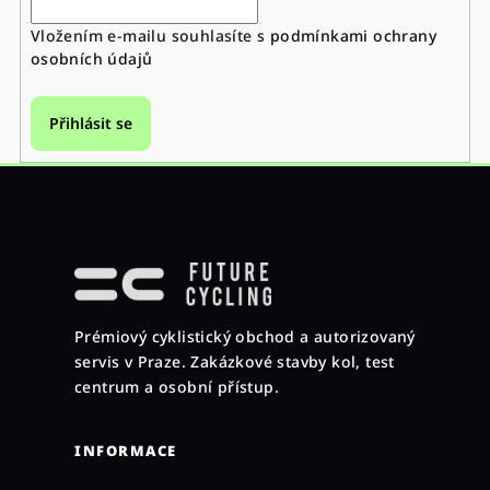
Vložením e-mailu souhlasíte s
podmínkami ochrany
osobních údajů
Přihlásit se
Z
á
p
a
Prémiový cyklistický obchod a autorizovaný
t
servis v Praze. Zakázkové stavby kol, test
í
centrum a osobní přístup.
INFORMACE