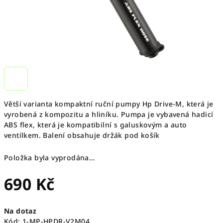
Větší varianta kompaktní ruční pumpy Hp Drive-M, která je
vyrobená z kompozitu a hliníku. Pumpa je vybavená hadicí
ABS flex, která je kompatibilní s galuskovým a auto
ventilkem. Balení obsahuje držák pod košík
Položka byla vyprodána…
690 Kč
Měrná
Na dotaz
cena:
Kód:
1-MP-HPDR-V2M04