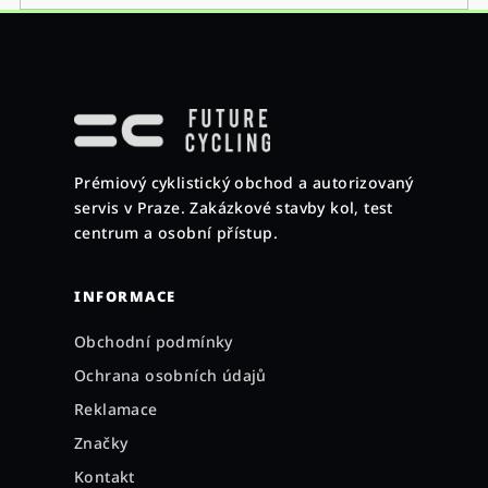
Z
á
p
a
Prémiový cyklistický obchod a autorizovaný
t
servis v Praze. Zakázkové stavby kol, test
í
centrum a osobní přístup.
INFORMACE
Obchodní podmínky
Ochrana osobních údajů
Reklamace
Značky
Kontakt