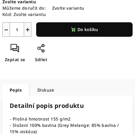
Zvolte variantu
cena:
Můžeme doručit do:
Zvolte variantu
Kód:
Zvolte variantu
−
+
Do košíku
Zeptat se
Sdílet
Popis
Diskuze
Detailní popis produktu
- Plošná hmotnost 155 g/m2
- Složení 100% bavlna (Grey Melange: 85% bavlna /
15% viskóza)