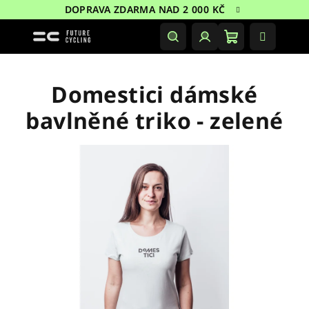
Přejít
DOPRAVA ZDARMA NAD 2 000 KČ
na
obsah
Nákupní
Hledat
Přihlášení
košík
Domestici dámské
bavlněné triko - zelené