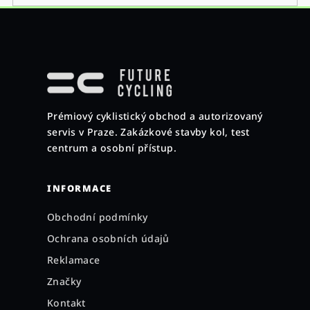
Z
á
p
a
Prémiový cyklistický obchod a autorizovaný
t
servis v Praze. Zakázkové stavby kol, test
í
centrum a osobní přístup.
INFORMACE
Obchodní podmínky
Ochrana osobních údajů
Reklamace
Značky
Kontakt