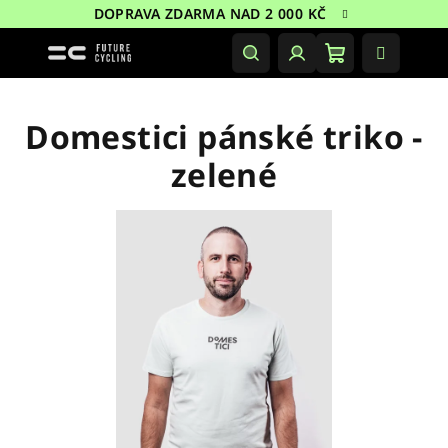
Přejít
DOPRAVA ZDARMA NAD 2 000 KČ
na
obsah
Nákupní
Hledat
Přihlášení
košík
Domestici pánské triko -
zelené