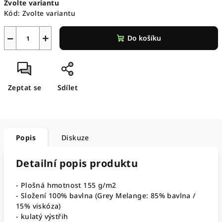
Zvolte variantu
cena:
Kód:
Zvolte variantu
−
+
Do košíku
Zeptat se
Sdílet
Popis
Diskuze
Detailní popis produktu
- Plošná hmotnost 155 g/m2
- Složení 100% bavlna (Grey Melange: 85% bavlna /
15% viskóza)
- kulatý výstřih