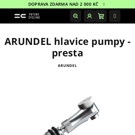
Přejít
DOPRAVA ZDARMA NAD 2 000 KČ
na
obsah
Nákupní
Hledat
Přihlášení
košík
ARUNDEL hlavice pumpy -
presta
ARUNDEL