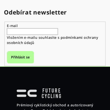
Odebírat newsletter
E-mail
Vložením e-mailu souhlasíte s
podmínkami ochrany
osobních údajů
Přihlásit se
Z
á
p
a
Prémiový cyklistický obchod a autorizovaný
t