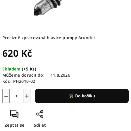
Precizně zpracovaná hlavice pumpy Arundel.
620 Kč
Měrná
Skladem
(
>5 Ks
)
cena:
Můžeme doručit do:
11.8.2026
Kód:
PH2010-02
−
+
Do košíku
Zeptat se
Sdílet