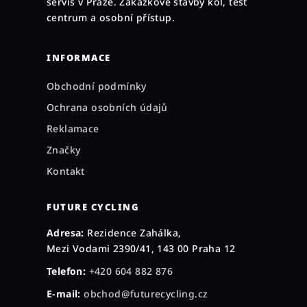
servis v Praze. Zakázkové stavby kol, test
í
centrum a osobní přístup.
INFORMACE
Obchodní podmínky
Ochrana osobních údajů
Reklamace
Značky
Kontakt
FUTURE CYCLING
Adresa:
Rezidence Zahálka,
Mezi Vodami 2390/41, 143 00 Praha 12
Telefon:
+420 604 882 876
E-mail:
obchod@futurecycling.cz