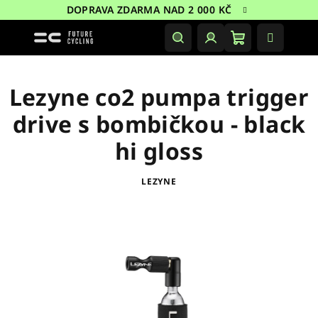
Přejít
DOPRAVA ZDARMA NAD 2 000 KČ
na
obsah
Nákupní
Hledat
Přihlášení
košík
Lezyne co2 pumpa trigger
drive s bombičkou - black
hi gloss
LEZYNE