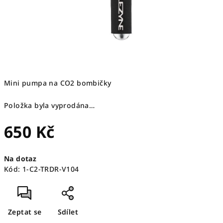
Mini pumpa na CO2 bombičky
Položka byla vyprodána…
650 Kč
Měrná
Na dotaz
cena:
Kód:
1-C2-TRDR-V104
Zeptat se
Sdílet