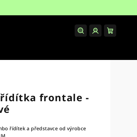
Hledat
Přihlášení
Nákupní
košík
řídítka frontale -
vé
o řídítek a představce od výrobce
HM.