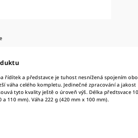
e
oduktu
 řídítek a představce je tuhost nesnížená spojením ob
ízší váha celého kompletu. Jedinečné zpracování a jakost
uvá tyto kvality ještě o úroveň výš. Délka předtsvace 1
0 a 110 mm). Váha 222 g (420 mm x 100 mm).