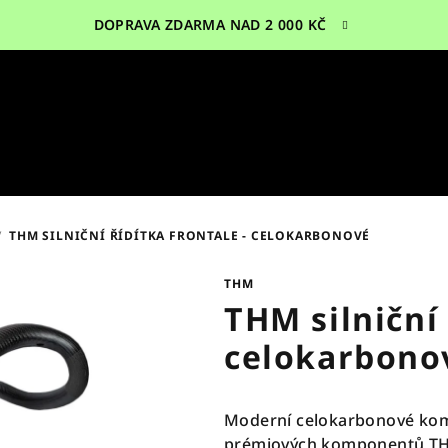
DOPRAVA ZDARMA NAD 2 000 KČ
/
THM SILNIČNÍ ŘÍDÍTKA FRONTALE - CELOKARBONOVÉ
THM
THM silniční 
celokarbono
Moderní celokarbonové komb
prémiových komponentů T