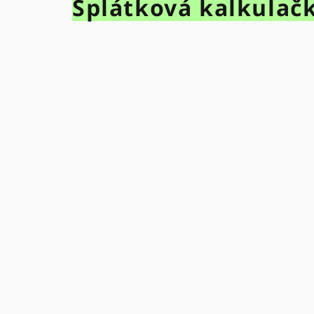
Splátková kalkulač