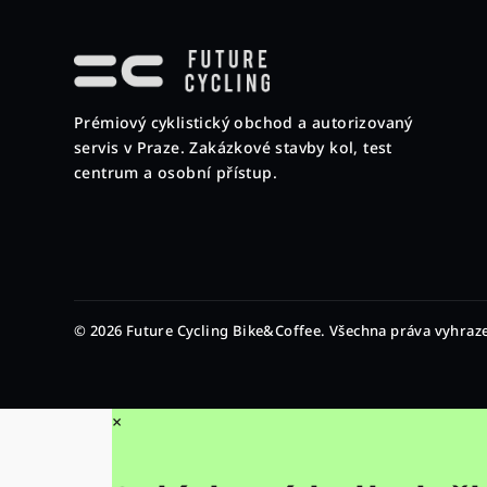
Z
á
p
Prémiový cyklistický obchod a autorizovaný
a
servis v Praze. Zakázkové stavby kol, test
t
centrum a osobní přístup.
í
© 2026 Future Cycling Bike&Coffee. Všechna práva vyhraz
×