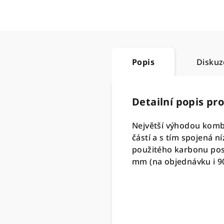
Popis
Diskuz
Detailní popis pr
Největší výhodou komba
částí a s tím spojená n
použitého karbonu poso
mm (na objednávku i 9