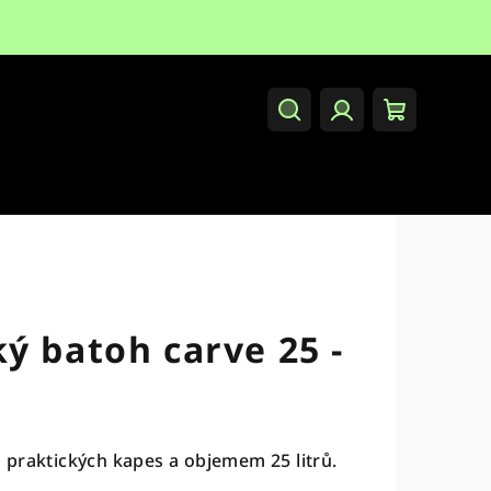
Hledat
Přihlášení
Nákupní
košík
ý batoh carve 25 -
 praktických kapes a objemem 25 litrů.