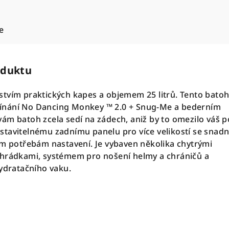
e
oduktu
tvím praktických kapes a objemem 25 litrů. Tento batoh
ínání No Dancing Monkey ™ 2.0 + Snug-Me a bederním
ám batoh zcela sedí na zádech, aniž by to omezilo váš p
tavitelnému zadnímu panelu pro více velikostí se snad
ím potřebám nastavení. Je vybaven několika chytrými
ihrádkami, systémem pro nošení helmy a chráničů a
hydratačního vaku.