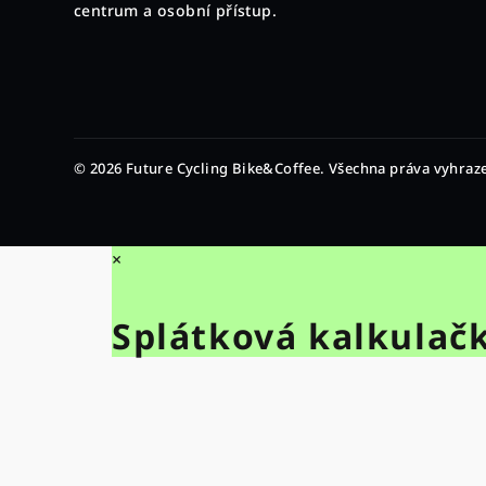
t
centrum a osobní přístup.
í
© 2026 Future Cycling Bike&Coffee. Všechna práva vyhraz
×
Splátková kalkulač