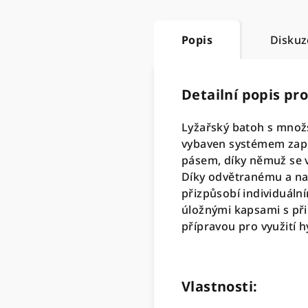
Popis
Diskuz
Detailní popis pr
Lyžařský batoh s množs
vybaven systémem zap
pásem, díky němuž se v
Díky odvětranému a nas
přizpůsobí individuáln
úložnými kapsami s př
přípravou pro využití 
Vlastnosti: