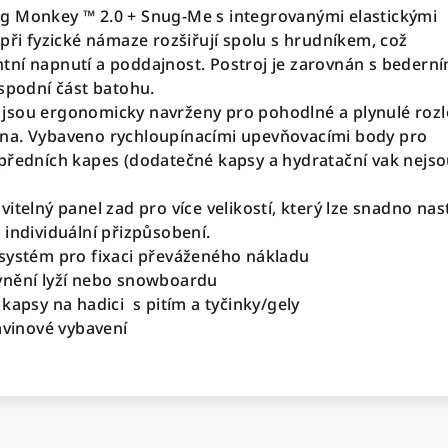
g Monkey ™ 2.0 + Snug-Me s integrovanými elastickými
při fyzické námaze rozšiřují spolu s hrudníkem, což
ní napnutí a poddajnost. Postroj je zarovnán s bedern
 spodní část batohu.
jsou ergonomicky navrženy pro pohodlné a plynulé rozl
na. Vybaveno rychloupínacími upevňovacími body pro
předních kapes (dodatečné kapsy a hydratační vak nejs
itelný panel zad pro více velikostí, který lze snadno nas
 individuální přizpůsobení.
systém pro fixaci převáženého nákladu
vnění lyží nebo snowboardu
kapsy na hadici s pitím a tyčinky/gely
avinové vybavení