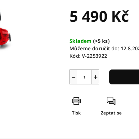
5 490 Kč
Měrná
cena:
Skladem
(
>5 ks
)
Můžeme doručit do:
12.8.20
Kód:
V-2253922
−
+
Tisk
Zeptat se