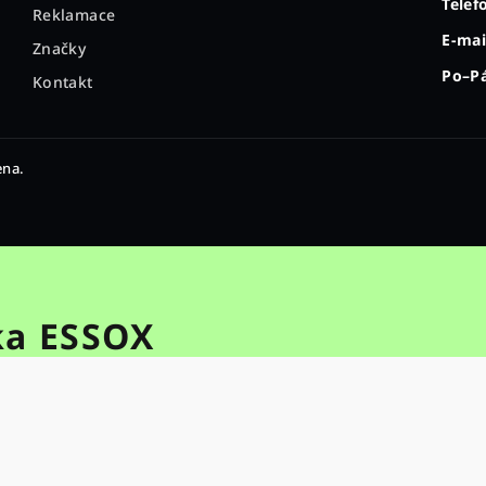
Telef
Reklamace
E-mai
Značky
Po–Pá
Kontakt
ena.
ka ESSOX