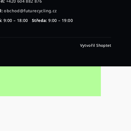
on:
+420 604 882 876
l:
obchod@futurecycling.cz
:
9:00 – 18:00
Středa:
9:00 – 19:00
Vytvořil Shoptet