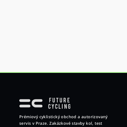
Z
á
p
Prémiový cyklistický obchod a autorizovaný
a
servis v Praze. Zakázkové stavby kol, test