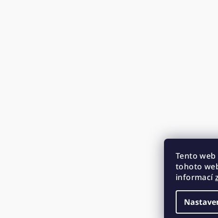
Tento web 
tohoto web
informací
Nastave