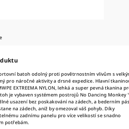
e
oduktu
rtovní batoh odolný proti povětrnostním vlivům s velk
ný pro náročné aktivity a drsné expedice. Hlavní tkanino
MWPE EXTREEMA NYLON, lehká a super pevná tkanina pr
toh je vybaven systémem postrojů No Dancing Monkey 
dlné usazení bez poskakování na zádech, a bederním pá
tane na zádech, aniž by omezoval váš pohyb. Díky
telnému zadnímu panelu pro více velikostí se snadno
ním potřebám.