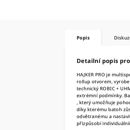
Popis
Diskuz
Detailní popis pr
HAJKER PRO je multispo
rollup otvorem, vyrobe
technický ROBIC + UH
extrémní podmínky. Ba
, který umožňuje poho
díky kterému batoh zůs
odvětranému a nastavi
přizpůsobí individuál