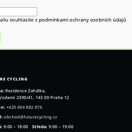
ilu souhlasíte s
podmínkami ochrany osobních údajů
RE CYCLING
a:
Rezidence Zahálka,
Vodami 2390/41, 143 00 Praha 12
on:
+420 604 882 876
l:
obchod@futurecycling.cz
:
9:00 – 18:00
Středa:
9:00 – 19:00