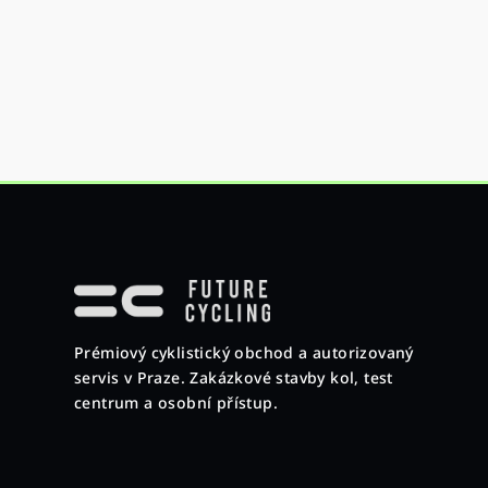
Z
á
p
Prémiový cyklistický obchod a autorizovaný
a
servis v Praze. Zakázkové stavby kol, test
t
centrum a osobní přístup.
í