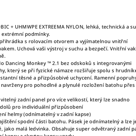
ROBIC + UHMWPE EXTREEMA NYLON, lehká, technická a s
o extrémní podmínky.
přihrádka s rolovacím otvorem a vyjímatelnou vnitřní
em. Uchová vaši výstroj v suchu a bezpečí. Vnitřní vak
ně.
No Dancing Monkey ™ 2.1 bez odskoků s integrovanými
hy, který se při fyzické námaze rozšiřuje spolu s hrudní
stantní těsné a přizpůsobivé uchycení. Ramenní popruh
navrženy pro pohodlné a plynulé rozložení batohu přes
itelný zadní panel pro více velikostí, který lze snadno
 dolů pro individuální přizpůsobení
ní helmy (odnímatelný v zadní kapse)
jištění spodní části batohu. Pásek je odnímatelný a lze j
, jako malá ledvinka. Obsahuje super odvětraný zadní p