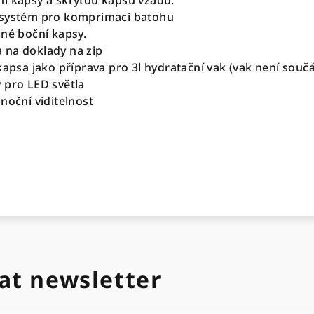
í kapsy a skrytou kapsu vzadu.
 systém pro komprimaci batohu
pné boční kapsy.
 na doklady na zip
kapsa jako příprava pro 3l hydratační vak (vak není součá
 pro LED světla
noční viditelnost
at newsletter