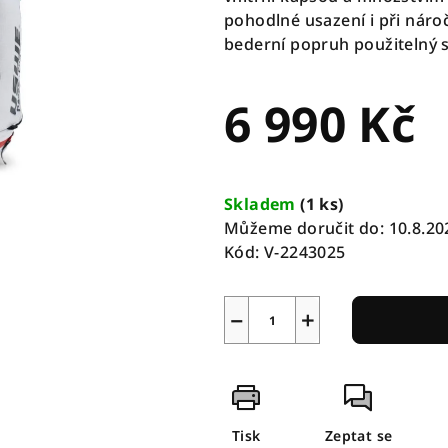
pohodlné usazení i při náro
bederní popruh použitelný 
6 990 Kč
Měrná
cena:
Skladem
(
1 ks
)
Můžeme doručit do:
10.8.20
Kód:
V-2243025
−
+
Tisk
Zeptat se