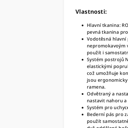
Vlastnosti:
Hlavní tkanina: 
pevná tkanina pr
Vodotěsná hlavní 
nepromokavoým vak
použít i samostat
Systém postrojů 
elastickými popru
což umožňuje kon
jsou ergonomicky 
ramena.
Odvětraný a nastav
nastavit nahoru a
Systém pro uchyce
Bederní pás pro za
použít samostatně