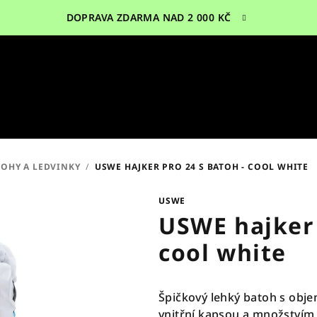
DOPRAVA ZDARMA NAD 2 000 KČ
TOHY A LEDVINKY
/
USWE HAJKER PRO 24 S BATOH - COOL WHITE
USWE
USWE hajker 
cool white
Špičkový lehký batoh s obj
vnitřní kapsou a množstvím p