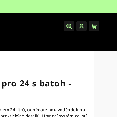
Hledat
Přihlášení
Nákupní
košík
pro 24 s batoh -
emem 24 litrů, odnímatelnou voděodolnou
raktických detailů. Upínací systém zajistí