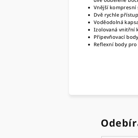
dvě oddělené bočn
Vnější kompresní
Dvě rychle přístu
Voděodolná kapsa
Izolovaná vnitřní 
Připevňovací body
Reflexní body pro 
Odebír