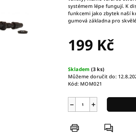
systémem lépe fungují.
K di
funkcemi jako zbytek naší ko
gumová základna pro skvělé
199 Kč
Měrná
cena:
Skladem
(
3 ks
)
Můžeme doručit do:
12.8.20
Kód:
MOM021
−
+