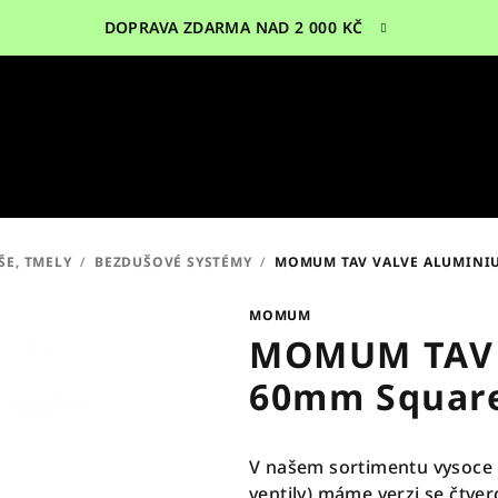
DOPRAVA ZDARMA NAD 2 000 KČ
ŠE, TMELY
/
BEZDUŠOVÉ SYSTÉMY
/
MOMUM TAV VALVE ALUMINIU
MOMUM
MOMUM TAV 
60mm Square
V našem sortimentu vysoce k
ventily) máme verzi se čtver