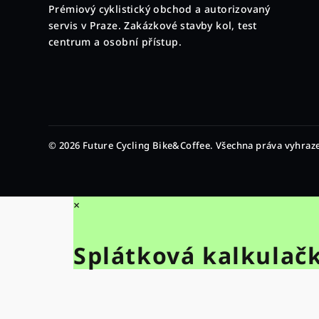
Prémiový cyklistický obchod a autorizovaný
a
servis v Praze. Zakázkové stavby kol, test
t
centrum a osobní přístup.
í
© 2026 Future Cycling Bike&Coffee. Všechna práva vyhraz
×
Splátková kalkulač