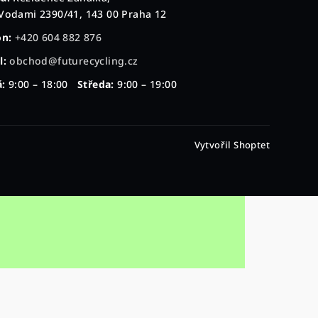
Vodami 2390/41, 143 00 Praha 12
on:
+420 604 882 876
l:
obchod@futurecycling.cz
:
9:00 – 18:00
Středa:
9:00 – 19:00
Vytvořil Shoptet