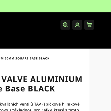
Hledat
Přihlášení
Nákupní
košík
M 60MM SQUARE BASE BLACK
VALVE ALUMINIUM
 Base BLACK
valitních ventilů TAV (špičkové hliníkové
covou základnou pro ráfky, které s tímto