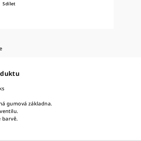
Sdílet
e
oduktu
ks
aná gumová základna.
ventilu.
é barvě.