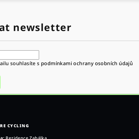
at newsletter
ilu souhlasíte s
podmínkami ochrany osobních údajů
RE CYCLING
a:
Rezidence Zahálka,