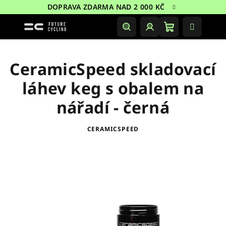
Přejít
DOPRAVA ZDARMA NAD 2 000 KČ
na
obsah
Nákupní
Hledat
Přihlášení
košík
CeramicSpeed skladovací
láhev keg s obalem na
nářadí - černá
CERAMICSPEED