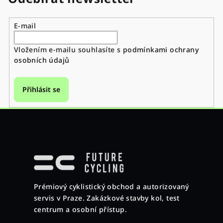
E-mail
Vložením e-mailu souhlasíte s
podmínkami ochrany
osobních údajů
Přihlásit se
Z
á
p
a
Prémiový cyklistický obchod a autorizovaný
t
servis v Praze. Zakázkové stavby kol, test
í
centrum a osobní přístup.