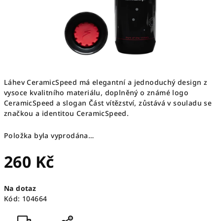
Láhev CeramicSpeed má elegantní a jednoduchý design z
vysoce kvalitního materiálu, doplněný o známé logo
CeramicSpeed a slogan Část vítězství, zůstává v souladu se
značkou a identitou CeramicSpeed.
Položka byla vyprodána…
260 Kč
Měrná
Na dotaz
cena:
Kód:
104664