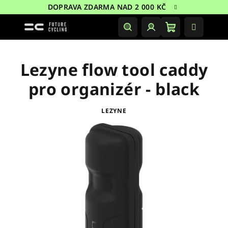
Přejít
DOPRAVA ZDARMA NAD 2 000 KČ
na
obsah
Nákupní
Hledat
Přihlášení
košík
Lezyne flow tool caddy
pro organizér - black
LEZYNE