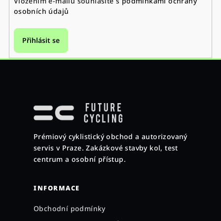
Vložením e-mailu souhlasíte s
podmínkami ochrany
osobních údajů
Přihlásit se
Z
á
p
a
Prémiový cyklistický obchod a autorizovaný
t
servis v Praze. Zakázkové stavby kol, test
í
centrum a osobní přístup.
INFORMACE
Obchodní podmínky