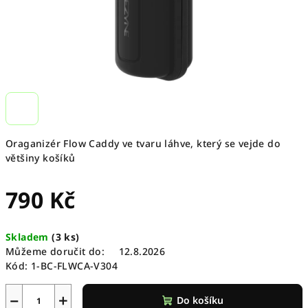
Oraganizér Flow Caddy ve tvaru láhve, který se vejde do
většiny košíků
790 Kč
Měrná
Skladem
(
3 ks
)
cena:
Můžeme doručit do:
12.8.2026
Kód:
1-BC-FLWCA-V304
−
+
Do košíku