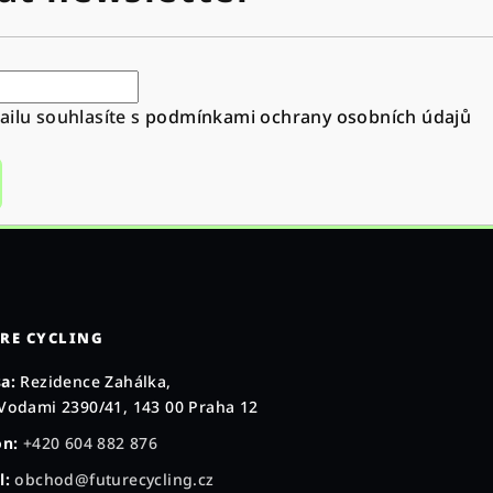
ilu souhlasíte s
podmínkami ochrany osobních údajů
RE CYCLING
a:
Rezidence Zahálka,
Vodami 2390/41, 143 00 Praha 12
on:
+420 604 882 876
l:
obchod@futurecycling.cz