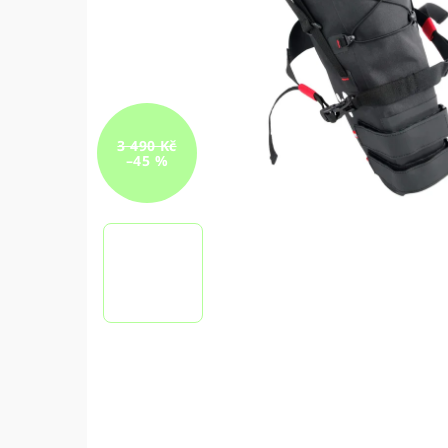
3 490 Kč
–45 %