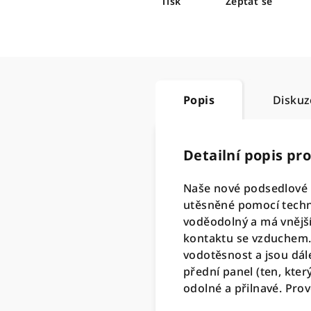
Tisk
Zeptat se
Popis
Diskuz
Detailní popis pr
Naše nové podsedlové 
utěsněné pomocí techno
voděodolný a má vnější
kontaktu se vzduchem. 
vodotěsnost a jsou dál
přední panel (ten, kter
odolné a přilnavé. Pro