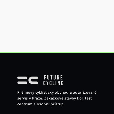
Z
á
p
Prémiový cyklistický obchod a autorizovaný
a
servis v Praze. Zakázkové stavby kol, test
t
centrum a osobní přístup.