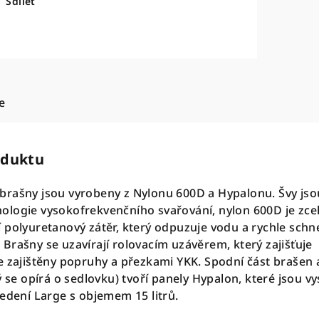
Sdílet
e
oduktu
brašny jsou vyrobeny z Nylonu 600D a Hypalonu. Švy jso
logie vysokofrekvenčního svařování, nylon 600D je zce
 polyuretanový zátěr, který odpuzuje vodu a rychle schne
Brašny se uzavírají rolovacím uzávěrem, který zajišťuje
e zajištěny popruhy a přezkami YKK. Spodní část brašen 
ý se opírá o sedlovku) tvoří panely Hypalon, které jsou v
vedení Large s objemem 15 litrů.