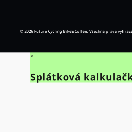
í
© 2026 Future Cycling Bike&Coffee. Všechna práva vyhraz
×
Splátková kalkulač