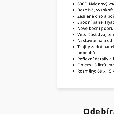
600D Nylonový vně
Bezešvá, vysokof
Zesílené dno a boč
Spodní panel Hyapl
Nové boční popruhy
Větší část dvojit
Nastavitelná a od
Trojitý zadní pan
popruhů.
Reflexní detaily a 
Objem 15 litrů, 
Rozměry: 69 x 15 
Odebír