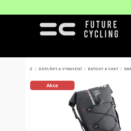
Přejít
na
obsah
/
DOPLŇKY A VYBAVENÍ
/
BATOHY A VAKY
/
BR
DOMŮ
Akce
Sleva