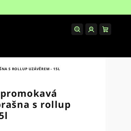
Hledat
Přihlášení
Nákupní
košík
A S ROLLUP UZÁVĚREM - 15L
epromokavá
rašna s rollup
5l