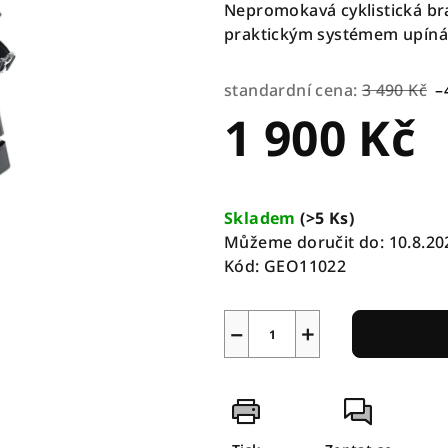
Nepromokavá cyklistická br
praktickým systémem upíná
standardní cena:
3 490 Kč
–
1 900 Kč
Měrná
cena:
Skladem
(
>5 Ks
)
Můžeme doručit do:
10.8.20
Kód:
GEO11022
−
+