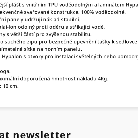
jší plášť s vnitřním TPU voděodolným a laminátem Hypa
rekvenčně svařovaná konstrukce. 100% voděodolné.
ní panely udržují náklad stabilní.
ai-lon odolný proti oděru a stříkající vodě.
 s větší částí pro zvýšenou stabilitu.
ého suchého zipu pro bezpečné upevnění tašky k sedlovce
nímatelná síťka na horním panelu.
el Hypalon s otvory pro instalaci světelných nebo pomoc
loga.
maximální doporučená hmotnost nákladu 4Kg.
x 10 cm.
at newsletter