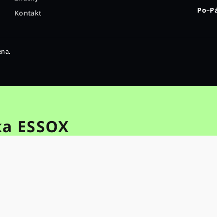
Po–Pá
Kontakt
ena.
ka ESSOX