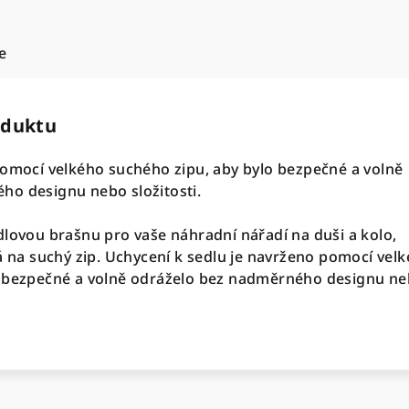
e
oduktu
pomocí velkého suchého zipu, aby bylo bezpečné a volně
ho designu nebo složitosti.
dlovou brašnu pro vaše náhradní nářadí na duši a kolo,
rá na suchý zip. Uchycení k sedlu je navrženo pomocí vel
o bezpečné a volně odráželo bez nadměrného designu n