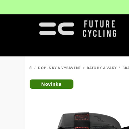
Přejít
na
obsah
/
DOPLŇKY A VYBAVENÍ
/
BATOHY A VAKY
/
BR
DOMŮ
Novinka