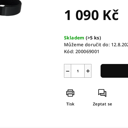
1 090 Kč
Měrná
cena:
Skladem
(
>5 ks
)
Můžeme doručit do:
12.8.20
Kód:
200069001
−
+
Tisk
Zeptat se