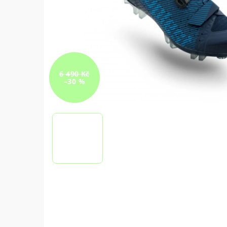
6 490 Kč
–30 %