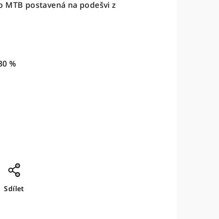
o MTB postavená na podešvi z
30 %
Sdílet