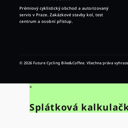
p
Prémiový cyklistický obchod a autorizovaný
a
servis v Praze. Zakázkové stavby kol, test
t
centrum a osobní přístup.
í
© 2026 Future Cycling Bike&Coffee. Všechna práva vyhraz
×
Splátková kalkulač