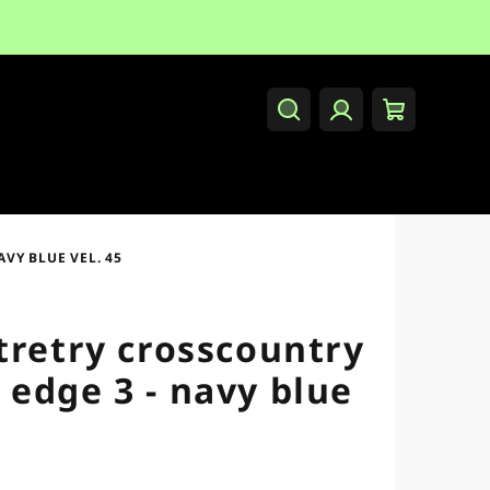
Hledat
Přihlášení
Nákupní
košík
VY BLUE VEL. 45
tretry crosscountry
edge 3 - navy blue