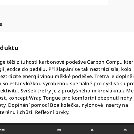
e
oduktu
e těží z tuhosti karbonové podešve Carbon Comp., kter
i jezdce do pedálu. Při šlapání se tak neztrácí síla, kolo
neztrácíte energii vinou měkké podešve. Tretra je doplně
Solestar vložkou vyrobenou speciálně pro cyklistiku pr
fektivitu. Svršek tretry je z prodyšného mikrovlákna z M
st, koncept Wrap Tongue pro komfortní obepnutí nohy 
ty. Dopínání pomocí Boa kolečka, nylonové inserty na
terénu i chůzi. Reflexní prvky.