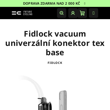
Přejít
DOPRAVA ZDARMA NAD 2 000 KČ
na
obsah
Nákupní
Hledat
Přihlášení
košík
Fidlock vacuum
univerzální konektor tex
base
FIDLOCK