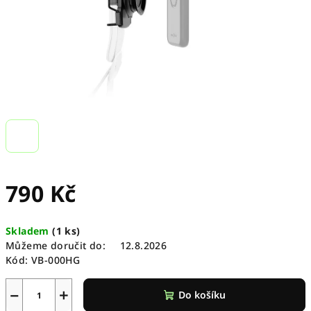
790 Kč
Měrná
Skladem
(
1 ks
)
cena:
Můžeme doručit do:
12.8.2026
Kód:
VB-000HG
−
+
Do košíku