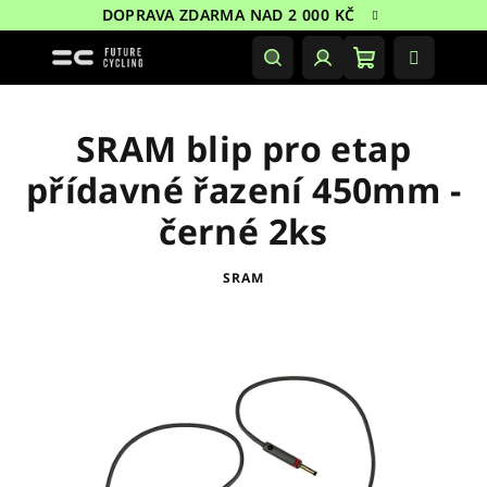
Přejít
DOPRAVA ZDARMA NAD 2 000 KČ
na
obsah
Nákupní
Hledat
Přihlášení
košík
SRAM blip pro etap
přídavné řazení 450mm -
černé 2ks
SRAM