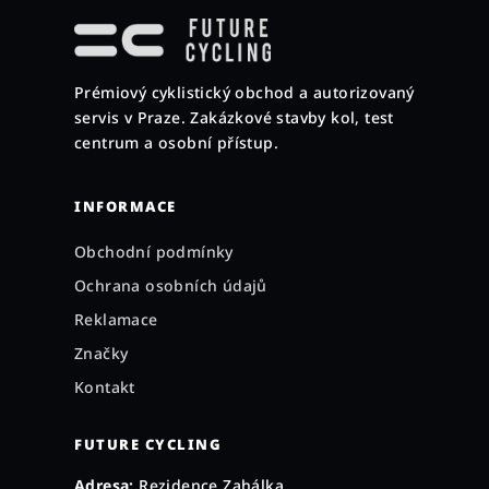
á
p
a
Prémiový cyklistický obchod a autorizovaný
t
servis v Praze. Zakázkové stavby kol, test
í
centrum a osobní přístup.
INFORMACE
Obchodní podmínky
Ochrana osobních údajů
Reklamace
Značky
Kontakt
FUTURE CYCLING
Adresa:
Rezidence Zahálka,