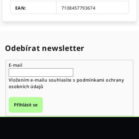
EAN
:
7108457793674
Odebírat newsletter
E-mail
Vložením e-mailu souhlasíte s
podmínkami ochrany
osobních údajů
Přihlásit se
Z