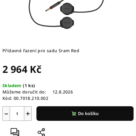
Přídavné řazení pro sadu Sram Red
2 964 Kč
Měrná
Skladem
(
1 ks
)
cena:
Můžeme doručit do:
12.8.2026
Kód:
00.7018.210.002
−
+
Do košíku