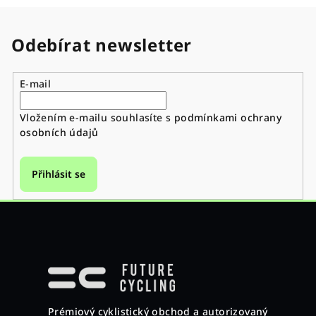
Odebírat newsletter
E-mail
Vložením e-mailu souhlasíte s
podmínkami ochrany
osobních údajů
Přihlásit se
Z
á
p
a
Prémiový cyklistický obchod a autorizovaný