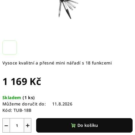
Vysoce kvalitní a přesné mini nářadí s 18 funkcemi
1 169 Kč
Měrná
Skladem
(
1 ks
)
cena:
Můžeme doručit do:
11.8.2026
Kód:
TUB-18B
−
+
Do košíku