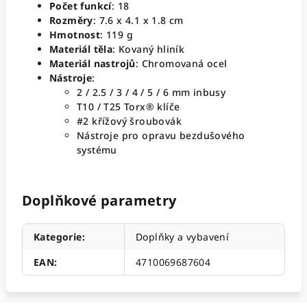
Počet funkcí
: 18
Rozměry
: 7.6 x 4.1 x 1.8 cm
Hmotnost
: 119 g
Materiál těla
: Kovaný hliník
Materiál nastrojů
: Chromovaná ocel
Nástroje
:
2 / 2.5 / 3 / 4 / 5 / 6 mm inbusy
T10 / T25 Torx® klíče
#2 křížový šroubovák
Nástroje pro opravu bezdušového
systému
Doplňkové parametry
Kategorie
:
Doplňky a vybavení
EAN
:
4710069687604