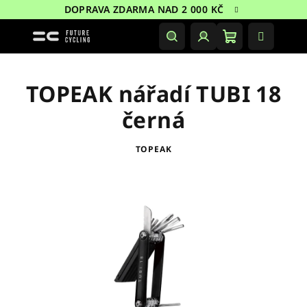
Přejít
DOPRAVA ZDARMA NAD 2 000 KČ
na
obsah
Nákupní
Hledat
Přihlášení
košík
TOPEAK nářadí TUBI 18
černá
TOPEAK