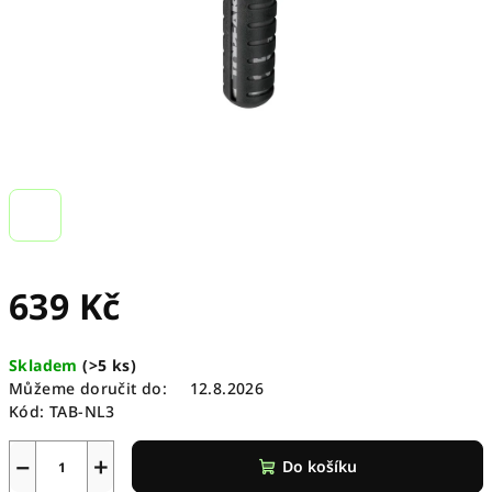
639 Kč
Měrná
Skladem
(
>5 ks
)
cena:
Můžeme doručit do:
12.8.2026
Kód:
TAB-NL3
−
+
Do košíku