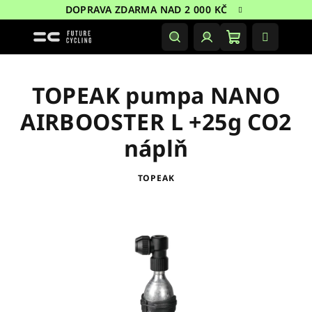
Přejít
DOPRAVA ZDARMA NAD 2 000 KČ
na
obsah
Nákupní
Hledat
Přihlášení
košík
TOPEAK pumpa NANO
AIRBOOSTER L +25g CO2
náplň
TOPEAK