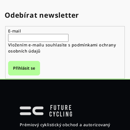
Odebírat newsletter
E-mail
Vložením e-mailu souhlasíte s
podmínkami ochrany
osobních údajů
Přihlásit se
Z
á
p
a
Prémiový cyklistický obchod a autorizovaný
t