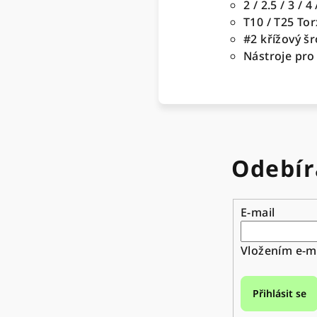
2 / 2.5 / 3 / 
T10 / T25 Tor
#2 křížový š
Nástroje pr
Odebír
E-mail
Vložením e-ma
Přihlásit se