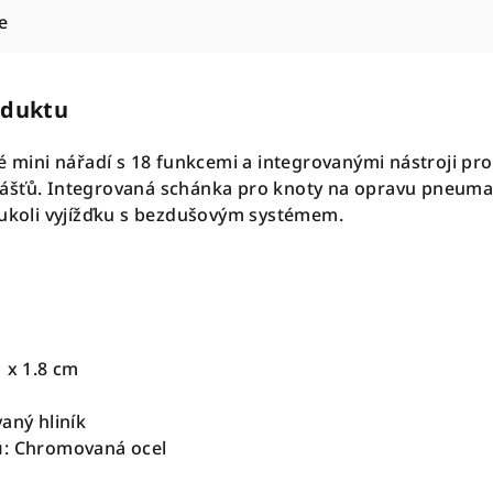
e
oduktu
é mini nářadí s 18 funkcemi a integrovanými nástroji pro
ášťů. Integrovaná schánka pro knoty na opravu pneumat
oukoli vyjížďku s bezdušovým systémem.
.1 x 1.8 cm
vaný hliník
ů
: Chromovaná ocel