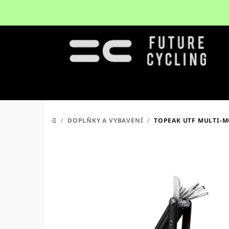
Přejít
na
obsah
/
DOPLŇKY A VYBAVENÍ
/
TOPEAK UTF MULTI-
DOMŮ