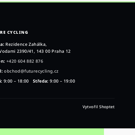
RE CYCLING
a:
Rezidence Zahálka,
Vodami 2390/41, 143 00 Praha 12
on:
+420 604 882 876
l:
obchod@futurecycling.cz
:
9:00 – 18:00
Středa:
9:00 – 19:00
Vytvořil Shoptet