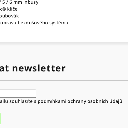
4 / 5 / 6 mm inbusy
x® klíče
roubovák
o opravu bezdušového systému
at newsletter
ilu souhlasíte s
podmínkami ochrany osobních údajů