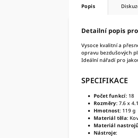
Popis
Diskuz
Detailní popis pr
Vysoce kvalitní a přesn
opravu bezdušových pl
Ideální nářadí pro jak
SPECIFIKACE
Počet funkcí
: 18
Rozměry
: 7.6 x 4
Hmotnost
: 119 g
Materiál těla
: Ko
Materiál nastroj
Nástroje
: