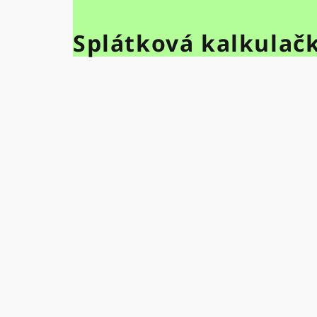
Splátková kalkulač