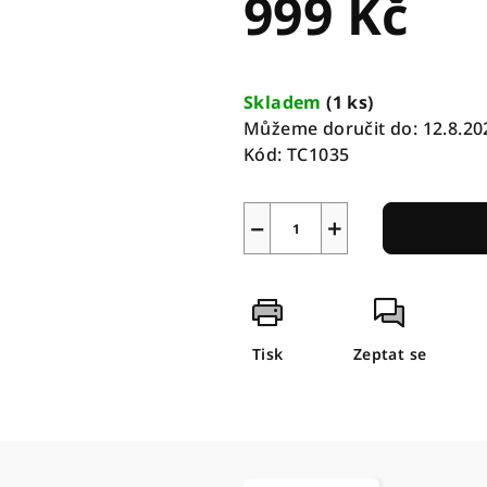
999 Kč
Měrná
cena:
Skladem
(
1 ks
)
Můžeme doručit do:
12.8.20
Kód:
TC1035
−
+
Tisk
Zeptat se