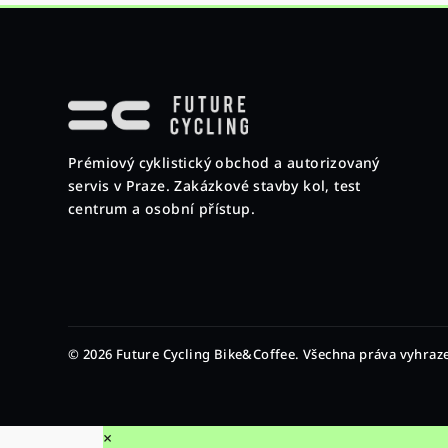
Z
á
p
Prémiový cyklistický obchod a autorizovaný
a
servis v Praze. Zakázkové stavby kol, test
t
centrum a osobní přístup.
í
© 2026 Future Cycling Bike&Coffee. Všechna práva vyhraz
×