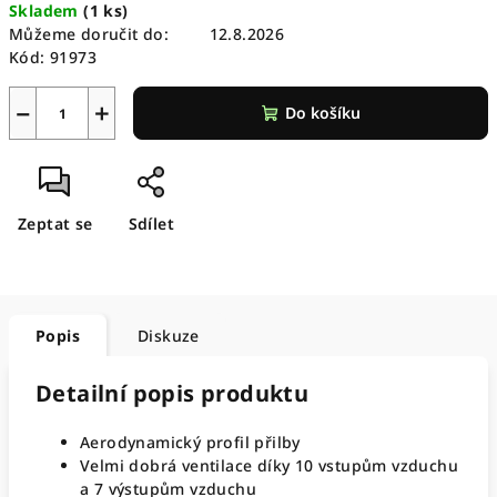
Skladem
(
1 ks
)
cena:
Můžeme doručit do:
12.8.2026
Kód:
91973
−
+
Do košíku
Zeptat se
Sdílet
Popis
Diskuze
Detailní popis produktu
Aerodynamický profil přilby
Velmi dobrá ventilace díky 10 vstupům vzduchu
a 7 výstupům vzduchu