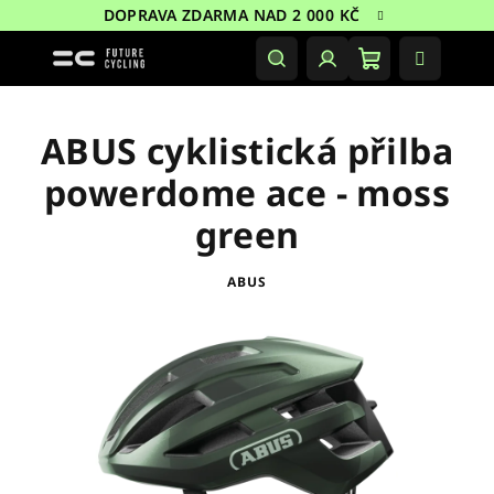
Přejít
DOPRAVA ZDARMA NAD 2 000 KČ
na
obsah
Nákupní
Hledat
Přihlášení
košík
ABUS cyklistická přilba
powerdome ace - moss
green
ABUS