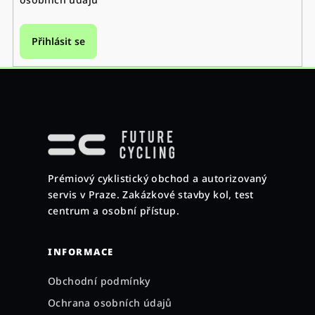
Přihlásit se
Z
á
p
a
Prémiový cyklistický obchod a autorizovaný
t
servis v Praze. Zakázkové stavby kol, test
í
centrum a osobní přístup.
INFORMACE
Obchodní podmínky
Ochrana osobních údajů