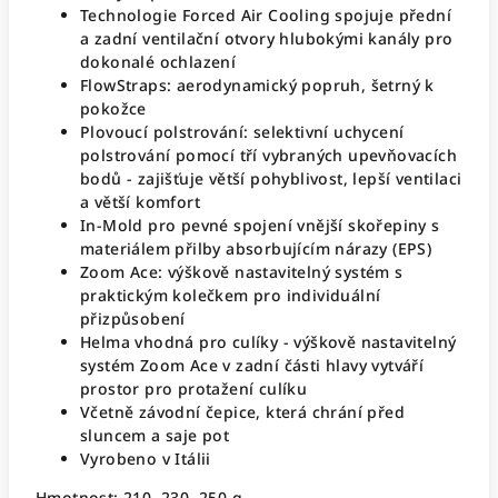
Technologie Forced Air Cooling spojuje přední
a zadní ventilační otvory hlubokými kanály pro
dokonalé ochlazení
FlowStraps: aerodynamický popruh, šetrný k
pokožce
Plovoucí polstrování: selektivní uchycení
polstrování pomocí tří vybraných upevňovacích
bodů - zajišťuje větší pohyblivost, lepší ventilaci
a větší komfort
In-Mold pro pevné spojení vnější skořepiny s
materiálem přilby absorbujícím nárazy (EPS)
Zoom Ace: výškově nastavitelný systém s
praktickým kolečkem pro individuální
přizpůsobení
Helma vhodná pro culíky - výškově nastavitelný
systém Zoom Ace v zadní části hlavy vytváří
prostor pro protažení culíku
Včetně závodní čepice, která chrání před
sluncem a saje pot
Vyrobeno v Itálii
Hmotnost: 210, 230, 250 g