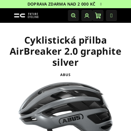
Přejít
DOPRAVA ZDARMA NAD 2 000 KČ
na
obsah
Nákupní
Hledat
Přihlášení
košík
Cyklistická přilba
AirBreaker 2.0 graphite
silver
ABUS