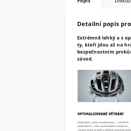
Popis
Diskuz
Detailní popis pr
Extrémně lehký a s op
ty, kteří jdou až na 
bezpečnostním prvkům
závod.