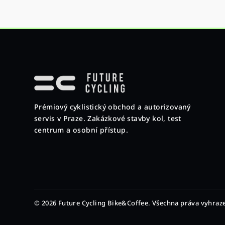
Z
á
p
Prémiový cyklistický obchod a autorizovaný
a
servis v Praze. Zakázkové stavby kol, test
t
centrum a osobní přístup.
í
© 2026 Future Cycling Bike&Coffee. Všechna práva vyhraz