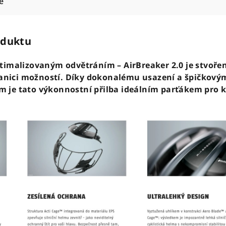
e
oduktu
timalizovaným odvětráním – AirBreaker 2.0 je stvoře
hranici možností. Díky dokonalému usazení a špičkový
 je tato výkonnostní přilba ideálním parťákem pro 