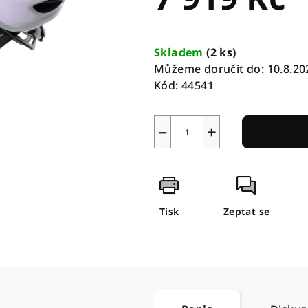
Měrná
cena:
Skladem
(
2 ks
)
Můžeme doručit do:
10.8.20
Kód:
44541
−
+
Tisk
Zeptat se