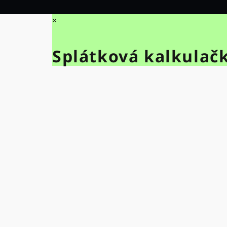
×
Splátková kalkulač