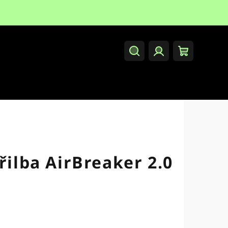
Hledat
Přihlášení
Nákupní
košík
řilba AirBreaker 2.0