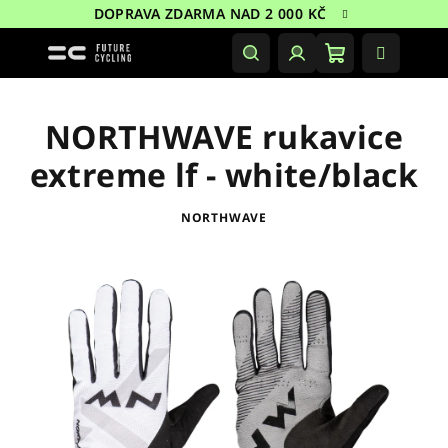
Přejít
DOPRAVA ZDARMA NAD 2 000 KČ
na
obsah
Nákupní
Hledat
Přihlášení
košík
NORTHWAVE rukavice
extreme lf - white/black
NORTHWAVE