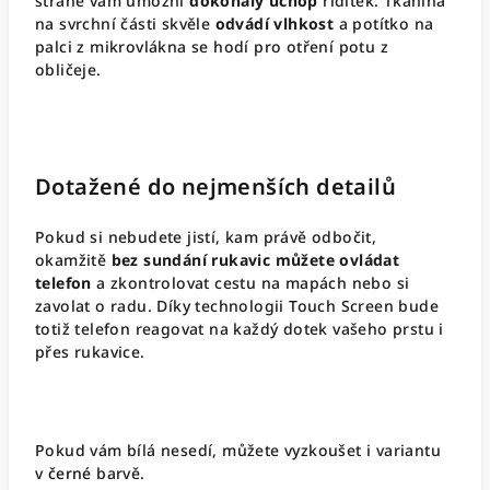
straně vám umožní
dokonalý úchop
řídítek. Tkanina
na svrchní části skvěle
odvádí vlhkost
a potítko na
palci z mikrovlákna se hodí pro otření potu z
obličeje.
Dotažené do nejmenších detailů
Pokud si nebudete jistí, kam právě odbočit,
okamžitě
bez sundání rukavic můžete ovládat
telefon
a zkontrolovat cestu na mapách nebo si
zavolat o radu. Díky technologii Touch Screen bude
totiž telefon reagovat na každý dotek vašeho prstu i
přes rukavice.
Pokud vám bílá nesedí, můžete vyzkoušet i variantu
v
černé
barvě.