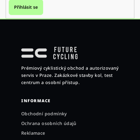
Přihlásit se
Z
á
p
a
Prémiový cyklistický obchod a autorizovaný
t
servis v Praze. Zakázkové stavby kol, test
í
centrum a osobní přístup.
INFORMACE
Obchodní podmínky
Ochrana osobních údajů
Reklamace