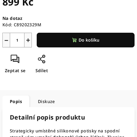
899 Kč
Měrná
Na dotaz
cena:
Kód:
C89202329M
−
+
Do košíku
Zeptat se
Sdílet
Popis
Diskuze
Detailní popis produktu
Strategicky umístěné silikonové potisky na spodní