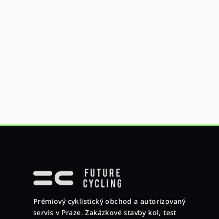
Z
á
p
Prémiový cyklistický obchod a autorizovaný
a
servis v Praze. Zakázkové stavby kol, test