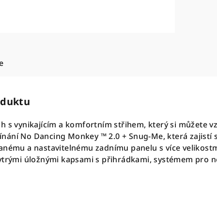
e
oduktu
 s vynikajícím a komfortním střihem, který si můžete vzí
ání No Dancing Monkey ™ 2.0 + Snug-Me, která zajistí 
anému a nastavitelnému zadnímu panelu s více velikost
ytrými úložnými kapsami s přihrádkami, systémem pro no