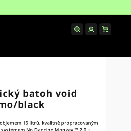
Hledat
Přihlášení
Nákupní
košík
ický batoh void
amo/black
s objemem 16 litrů, kvalitně propracovaným
 systémem No Dancing Monkey ™ 2.0 +