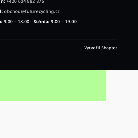
on:
+420 604 882 876
l:
obchod@futurecycling.cz
:
9:00 – 18:00
Středa:
9:00 – 19:00
Vytvořil Shoptet