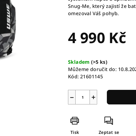
Snug-Me, který zajistí že b
omezoval Váš pohyb.
4 990 Kč
Měrná
cena:
Skladem
(
>5 ks
)
Můžeme doručit do:
10.8.20
Kód:
21601145
−
+
Tisk
Zeptat se