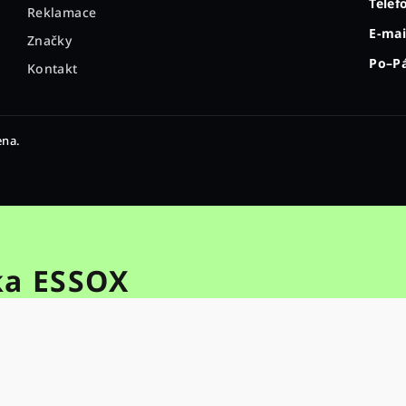
Telef
Reklamace
E-mai
Značky
Po–Pá
Kontakt
ena.
ka ESSOX