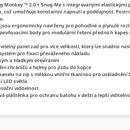
 Monkey ™ 2.0 + Snug-Me s integrovanými elastickými po
, což umožňuje konstantní napnutí a poddajnost. Postro
u.
jsou ergonomicky navrženy pro pohodlné a plynulé roz
pevňovacími body pro modulární řešení předních kapes 
itelný panel zad pro více velikostí, který lze snadno nas
systém pro fixaci převáženého nákladu
lkým a hladkým otevíráním
ění chráničů a helmy pro jízdu do kopce
anelu na zip s měkkou vnitřní tkaninou pro uskladnění b
í LED světla
noční viditelnost
á pláštěnka pro ochranu batohu v dešti a lepší viditelno