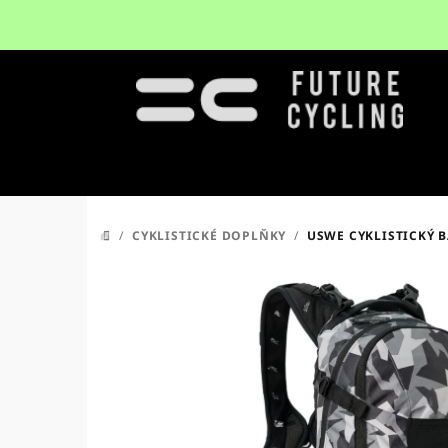
Přejít
na
obsah
/
CYKLISTICKÉ DOPLŇKY
/
USWE CYKLISTICKÝ B
DOMŮ