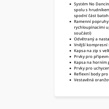
Systém No Dancing
spolu s hrudníkem
spodní část batoh
Ramenní popruhy 
rychloupínacími u
součástí)
Odvětraný a nastav
Vnější kompresní 
Kapsa na zip s ve
Prvky pro připevn
Kapsa na horním p
Prvky pro uchycen
Reflexní body pro 
Vestavěná oranžov