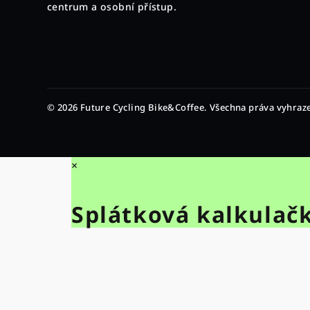
t
centrum a osobní přístup.
í
© 2026 Future Cycling Bike&Coffee. Všechna práva vyhraz
×
Splátková kalkulač