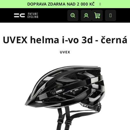
Přejít
DOPRAVA ZDARMA NAD 2 000 KČ
na
obsah
Nákupní
Hledat
Přihlášení
košík
UVEX helma i-vo 3d - černá
UVEX