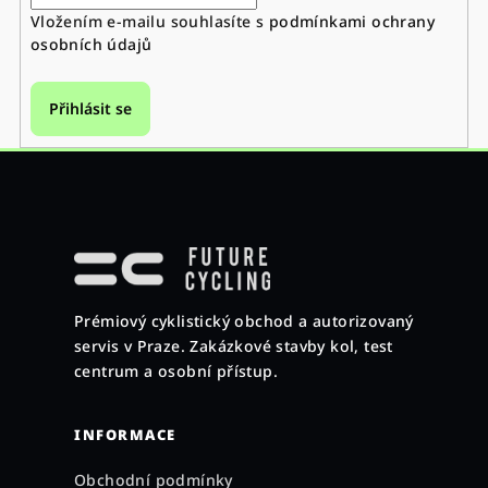
Vložením e-mailu souhlasíte s
podmínkami ochrany
osobních údajů
Přihlásit se
Z
á
p
a
Prémiový cyklistický obchod a autorizovaný
t
servis v Praze. Zakázkové stavby kol, test
í
centrum a osobní přístup.
INFORMACE
Obchodní podmínky