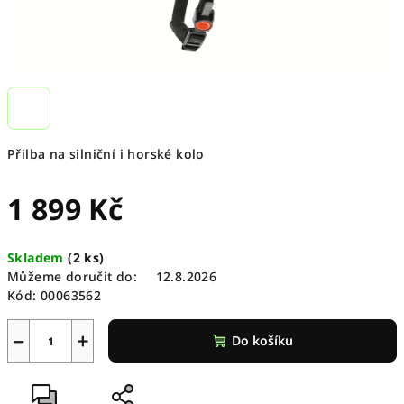
Přilba na silniční i horské kolo
1 899 Kč
Měrná
Skladem
(
2 ks
)
cena:
Můžeme doručit do:
12.8.2026
Kód:
00063562
−
+
Do košíku