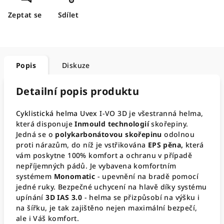
Zeptat se
Sdílet
Popis
Diskuze
Detailní popis produktu
Cyklistická helma
Uvex
I-VO 3D je všestranná helma,
která disponuje
Inmould technologií
skořepiny.
Jedná se o
polykarbonátovou skořepinu
odolnou
proti nárazům, do níž je vstřikována
EPS pěna,
která
vám poskytne 100% komfort a ochranu v případě
nepříjemných pádů. Je vybavena komfortním
systémem
Monomatic
- upevnění na bradě pomocí
jedné ruky. Bezpečné uchycení na hlavě díky systému
upínání
3D IAS 3.0
- helma se přizpůsobí na výšku i
na šířku, je tak zajištěno nejen maximální bezpečí,
ale i Váš komfort.