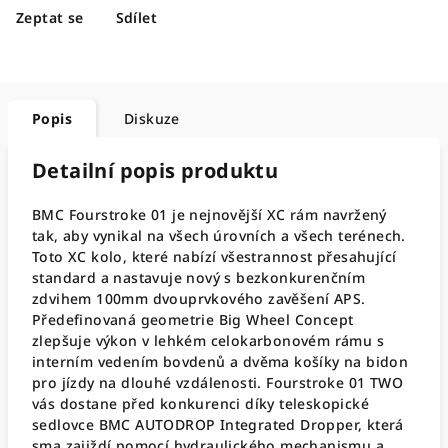
Zeptat se
Sdílet
Popis
Diskuze
Detailní popis produktu
BMC Fourstroke 01 je nejnovější XC rám navržený
tak, aby vynikal na všech úrovních a všech terénech.
Toto XC kolo, které nabízí všestrannost přesahující
standard a nastavuje nový s bezkonkurenčním
zdvihem 100mm dvouprvkového zavěšení APS.
Předefinovaná geometrie Big Wheel Concept
zlepšuje výkon v lehkém celokarbonovém rámu s
interním vedením bovdenů a dvěma košíky na bidon
pro jízdy na dlouhé vzdálenosti. Fourstroke 01 TWO
vás dostane před konkurenci díky teleskopické
sedlovce BMC AUTODROP Integrated Dropper, která
sma zajiždí pomocí hydraulického mechanismu a