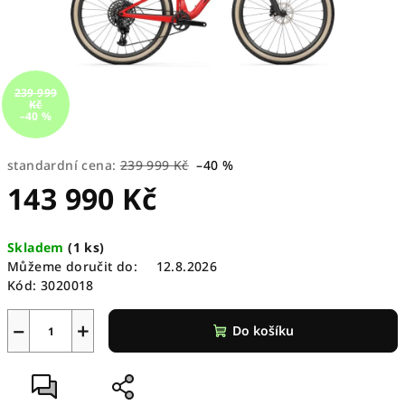
239 999
Kč
–40 %
standardní cena:
239 999 Kč
–40 %
143 990 Kč
Měrná
Skladem
(
1 ks
)
cena:
Můžeme doručit do:
12.8.2026
Kód:
3020018
−
+
Do košíku