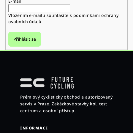
E-mail
Vložením e-mailu souhlasíte s
podmínkami ochrany
osobních údajů
Přihlásit se
Z
á
p
a
Prémiový cyklistický obchod a autorizovaný
t
servis v Praze. Zakázkové stavby kol, test
í
centrum a osobní přístup.
INFORMACE