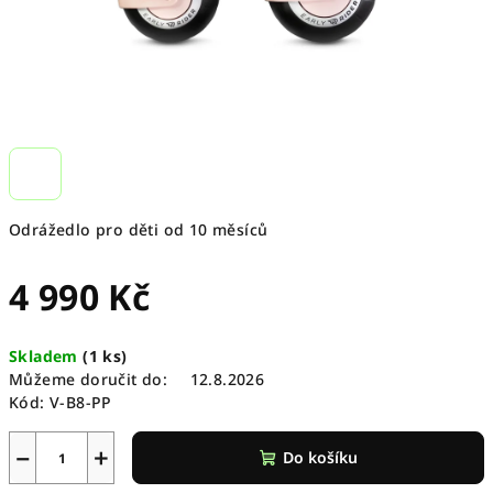
Odrážedlo pro děti od 10 měsíců
4 990 Kč
Měrná
Skladem
(
1 ks
)
cena:
Můžeme doručit do:
12.8.2026
Kód:
V-B8-PP
−
+
Do košíku