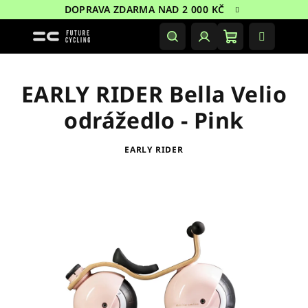
Přejít
DOPRAVA ZDARMA NAD 2 000 KČ
na
obsah
Nákupní
Hledat
Přihlášení
košík
EARLY RIDER Bella Velio
odrážedlo - Pink
EARLY RIDER