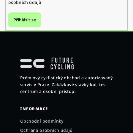
osobních údajů
Přihlásit se
Z
á
p
a
Prémiový cyklistický obchod a autorizovaný
t
servis v Praze. Zakázkové stavby kol, test
í
centrum a osobní přístup.
INFORMACE
Obchodní podmínky
Ochrana osobních údajů