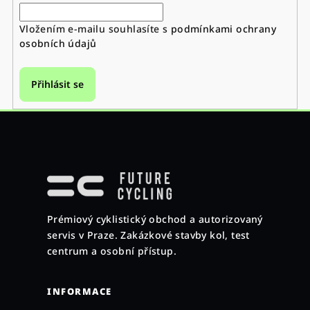
Vložením e-mailu souhlasíte s
podmínkami ochrany
osobních údajů
Přihlásit se
Z
á
p
a
Prémiový cyklistický obchod a autorizovaný
t
servis v Praze. Zakázkové stavby kol, test
í
centrum a osobní přístup.
INFORMACE