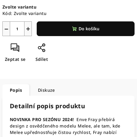
Měrná
Zvolte variantu
cena:
Kód:
Zvolte variantu
−
+
Do košíku
Zeptat se
Sdílet
Popis
Diskuze
Detailní popis produktu
NOVINKA PRO SEZÓNU 2024!
Enve Fray přebírá
design z osvědčeného modelu Melee, ale tam, kde
Melee upřednostňuje čistou rychlost, Fray nabízí