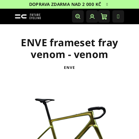
Přejít
DOPRAVA ZDARMA NAD 2 000 KČ
na
obsah
Nákupní
Hledat
Přihlášení
košík
ENVE frameset fray
venom - venom
ENVE