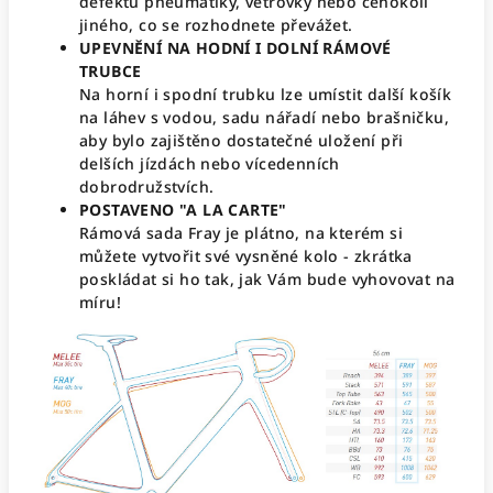
defektu pneumatiky, větrovky nebo čehokoli
jiného, co se rozhodnete převážet.
UPEVNĚNÍ NA HODNÍ I DOLNÍ RÁMOVÉ
TRUBCE
Na horní i spodní trubku lze umístit další košík
na láhev s vodou, sadu nářadí nebo brašničku,
aby bylo zajištěno dostatečné uložení při
delších jízdách nebo vícedenních
dobrodružstvích.
POSTAVENO "A LA CARTE"
Rámová sada Fray je plátno, na kterém si
můžete vytvořit své vysněné kolo - zkrátka
poskládat si ho tak, jak Vám bude vyhovovat na
míru!