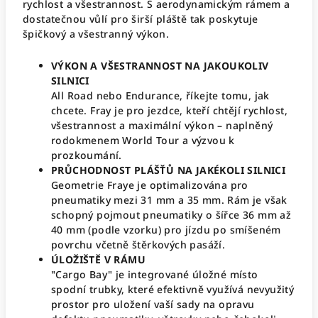
rychlost a všestrannost. S aerodynamickým rámem a
dostatečnou vůlí pro širší pláště tak poskytuje
špičkový a všestranný výkon.
VÝKON A VŠESTRANNOST NA JAKOUKOLIV
SILNICI
All Road nebo Endurance, říkejte tomu, jak
chcete. Fray je pro jezdce, kteří chtějí rychlost,
všestrannost a maximální výkon – naplněný
rodokmenem World Tour a výzvou k
prozkoumání.
PRŮCHODNOST PLÁŠŤŮ NA JAKÉKOLI SILNICI
Geometrie Fraye je optimalizována pro
pneumatiky mezi 31 mm a 35 mm. Rám je však
schopný pojmout pneumatiky o šířce 36 mm až
40 mm (podle vzorku) pro jízdu po smíšeném
povrchu včetně štěrkových pasáží.
ÚLOŽIŠTĚ V RÁMU
"Cargo Bay" je integrované úložné místo
spodní trubky, které efektivně využívá nevyužitý
prostor pro uložení vaší sady na opravu