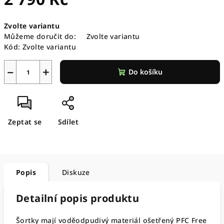
Měrná
Zvolte variantu
cena:
Můžeme doručit do:
Zvolte variantu
Kód:
Zvolte variantu
−
+
Do košíku
Zeptat se
Sdílet
Popis
Diskuze
Detailní popis produktu
Šortky mají voděodpudivý materiál ošetřený PFC Free