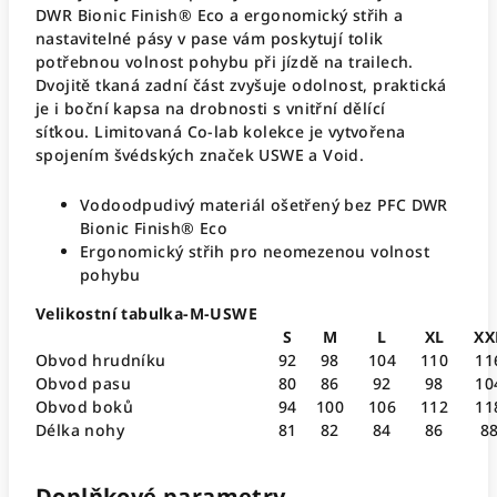
DWR Bionic Finish® Eco a ergonomický střih a
nastavitelné pásy v pase vám poskytují tolik
potřebnou volnost pohybu při jízdě na trailech.
Dvojitě tkaná zadní část zvyšuje odolnost, praktická
je i boční kapsa na drobnosti s vnitřní dělící
síťkou. Limitovaná Co-lab kolekce je vytvořena
spojením švédských značek USWE a Void.
Vodoodpudivý materiál ošetřený bez PFC DWR
Bionic Finish® Eco
Ergonomický střih pro neomezenou volnost
pohybu
Velikostní tabulka-M-USWE
S
M
L
XL
XX
Obvod hrudníku
92
98
104
110
11
Obvod pasu
80
86
92
98
10
Obvod boků
94
100
106
112
11
Délka nohy
81
82
84
86
8
Doplňkové parametry