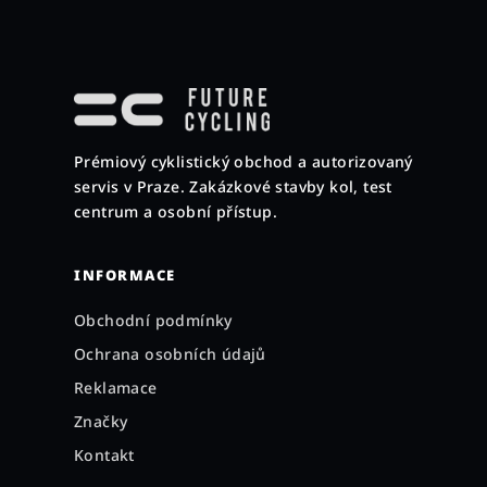
Z
á
p
a
Prémiový cyklistický obchod a autorizovaný
t
servis v Praze. Zakázkové stavby kol, test
í
centrum a osobní přístup.
INFORMACE
Obchodní podmínky
Ochrana osobních údajů
Reklamace
Značky
Kontakt