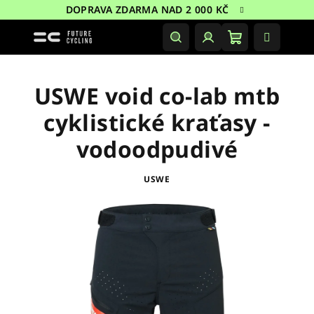
Přejít
DOPRAVA ZDARMA NAD 2 000 KČ
na
obsah
Nákupní
Hledat
Přihlášení
košík
USWE void co-lab mtb
cyklistické kraťasy -
vodoodpudivé
USWE