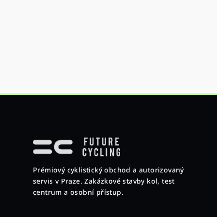
Z
á
p
Prémiový cyklistický obchod a autorizovaný
a
servis v Praze. Zakázkové stavby kol, test
t
centrum a osobní přístup.
í