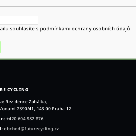
ilu souhlasíte s
podmínkami ochrany osobních údajů
RE CYCLING
a:
Rezidence Zahálka,
Vodami 2390/41, 143 00 Praha 12
on:
+420 604 882 876
l:
obchod@futurecycling.cz