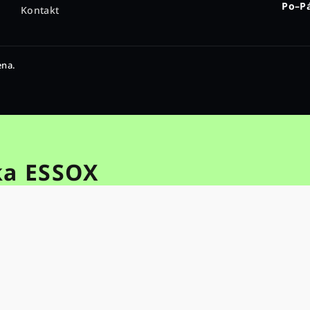
Po–Pá
Kontakt
ena.
ka ESSOX