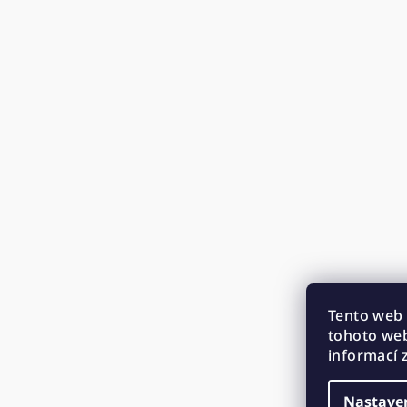
Tento web 
tohoto web
informací
Nastave