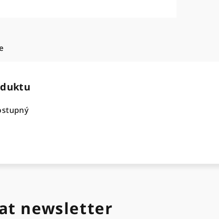
e
oduktu
ostupný
at newsletter