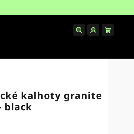
Hledat
Přihlášení
Nákupní
košík
ické kalhoty granite
- black