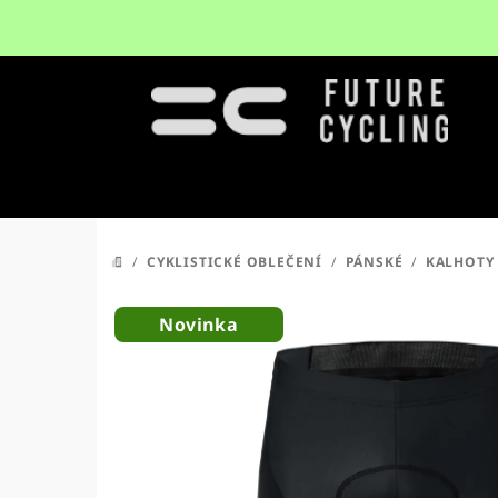
Přejít
na
obsah
/
CYKLISTICKÉ OBLEČENÍ
/
PÁNSKÉ
/
KALHOTY
DOMŮ
Novinka