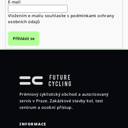
E-mail
Vložením e-mailu souhlasíte s
podmínkami ochrany
osobních údajů
Přihlásit se
Z
á
p
a
Prémiový cyklistický obchod a autorizovaný
t
servis v Praze. Zakázkové stavby kol, test
í
centrum a osobní přístup.
INFORMACE