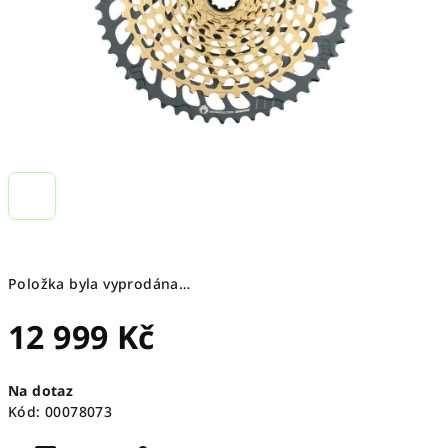
Položka byla vyprodána…
12 999 Kč
Měrná
Na dotaz
cena:
Kód:
00078073