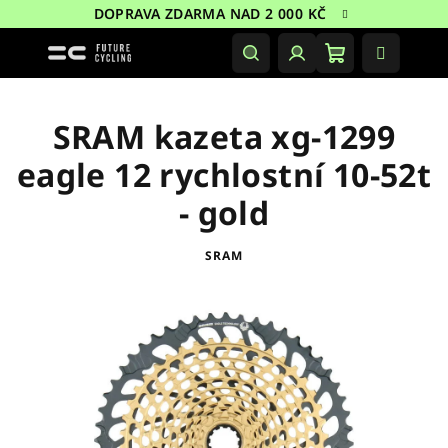
Přejít
DOPRAVA ZDARMA NAD 2 000 KČ
na
obsah
Nákupní
Hledat
Přihlášení
košík
SRAM kazeta xg-1299
eagle 12 rychlostní 10-52t
- gold
SRAM