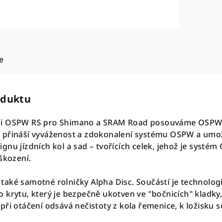
e
oduktu
mi OSPW RS pro Shimano a SRAM Road posouváme OSPW 
n přináší vyváženost a zdokonalení systému OSPW a um
gnu jízdních kol a sad – tvořících celek, jehož je systé
škození.
aké samotné rolničky Alpha Disc. Součástí je technologi
krytu, který je bezpečně ukotven ve "bočnicích" kladky, č
ři otáčení odsává nečistoty z kola řemenice, k ložisku se