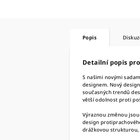
Popis
Diskuz
Detailní popis pr
S našimi novými sada
designem. Nový desig
současných trendů desi
větší odolnost proti po
Výraznou změnou jsou t
design protiprachového 
drážkovou strukturou, p