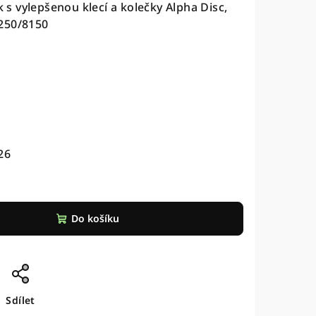
 vylepšenou klecí a kolečky Alpha Disc,
250/8150
26
Do košíku
Sdílet