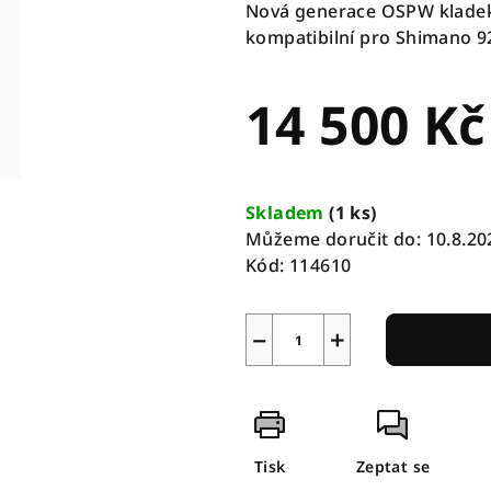
Nová generace OSPW kladek s
kompatibilní pro Shimano 9
14 500 Kč
Měrná
cena:
Skladem
(
1 ks
)
Můžeme doručit do:
10.8.20
Kód:
114610
−
+
Tisk
Zeptat se