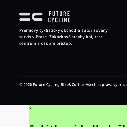
Z
á
p
Prémiový cyklistický obchod a autorizovaný
a
servis v Praze. Zakázkové stavby kol, test
t
centrum a osobní přístup.
í
© 2026 Future Cycling Bike&Coffee. Všechna práva vyhraz
×