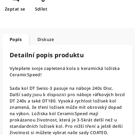
Zeptat se
Sdílet
Popis
Diskuze
Detailní popis produktu
Vylepšete svoje zapletená kola o keramická ložiska
CeramicSpeed!
Sada kol DT Swiss-3 pasuje na náboje 240s Disc.
Další sady jsou k dispozici pro náboje ráfkových brzd
DT 240s a také DT180. Vysoká rychlost ložisek kol
znamená, že tření ložisek může mít obrovský dopad
na výkon. Ložiska kol CeramicSpeed ​​mají
prokázanou životnost, která je 3-5krát delší než u
standardních ložisek kol. Pro nižší tření a ještě delší
životnost si můžete vybrat naše sady COATED.