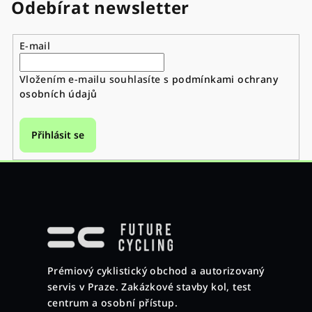
Odebírat newsletter
E-mail
Vložením e-mailu souhlasíte s
podmínkami ochrany
osobních údajů
Přihlásit se
Z
á
p
a
Prémiový cyklistický obchod a autorizovaný
t
servis v Praze. Zakázkové stavby kol, test
í
centrum a osobní přístup.