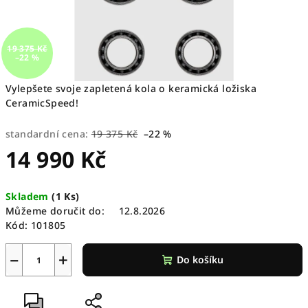
19 375 Kč
–22 %
Vylepšete svoje zapletená kola o keramická ložiska
CeramicSpeed!
standardní cena:
19 375 Kč
–22 %
14 990 Kč
Měrná
Skladem
(
1 Ks
)
cena:
Můžeme doručit do:
12.8.2026
Kód:
101805
−
+
Do košíku