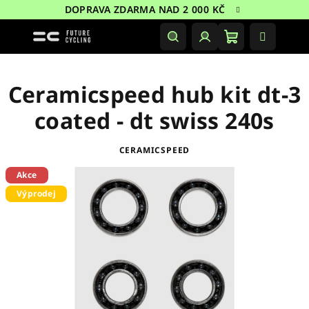
Přejít
DOPRAVA ZDARMA NAD 2 000 KČ
na
obsah
Nákupní
Hledat
Přihlášení
košík
Ceramicspeed hub kit dt-3
coated - dt swiss 240s
CERAMICSPEED
Akce
Výprodej
Sleva