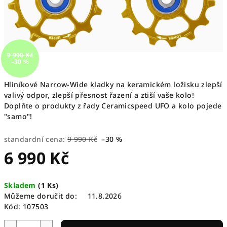
9 990 Kč
–30 %
Hliníkové Narrow-Wide kladky na keramickém ložisku zlepší
valivý odpor, zlepší přesnost řazení a ztiší vaše kolo!
Doplňte o produkty z řady Ceramicspeed UFO a kolo pojede
"samo"!
standardní cena:
9 990 Kč
–30 %
6 990 Kč
Měrná
Skladem
(
1 Ks
)
cena:
Můžeme doručit do:
11.8.2026
Kód:
107503