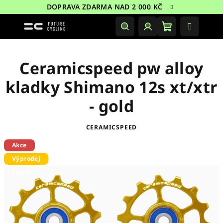
Přejít
DOPRAVA ZDARMA NAD 2 000 KČ
na
obsah
Nákupní
Hledat
Přihlášení
košík
Ceramicspeed pw alloy
kladky Shimano 12s xt/xtr
- gold
CERAMICSPEED
Akce
Výprodej
Sleva