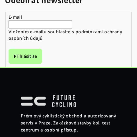
Odebírat newsletter
E-mail
Vložením e-mailu souhlasíte s
podmínkami ochrany
osobních údajů
Přihlásit se
Z
á
p
a
Prémiový cyklistický obchod a autorizovaný
t
servis v Praze. Zakázkové stavby kol, test
í
centrum a osobní přístup.