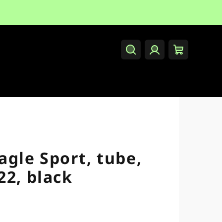
Hledat
Přihlášení
Nákupní
košík
gle Sport, tube,
22, black