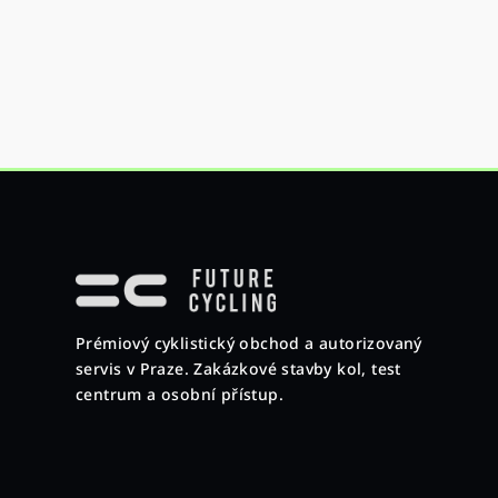
Z
á
p
Prémiový cyklistický obchod a autorizovaný
a
servis v Praze. Zakázkové stavby kol, test
t
centrum a osobní přístup.
í