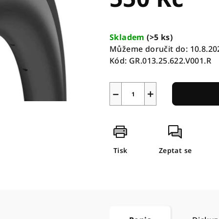
Měrná
cena:
Skladem
(
>5 ks
)
Můžeme doručit do:
10.8.20
Kód:
GR.013.25.622.V001.R
−
+
Tisk
Zeptat se