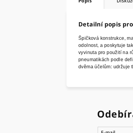
Popis
Diskuz
Detailní popis pr
Špičková konstrukce, mat
odolnost, a poskytuje t
vyvinuta pro použití na r
pneumatikách podle defin
dvěma účelům: udržuje tl
Odebír
E-mail