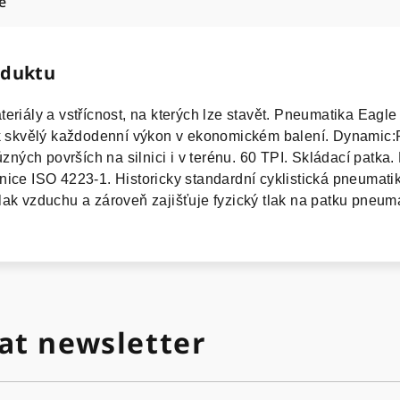
e
oduktu
eriály a vstřícnost, na kterých lze stavět. Pneumatika Eagle
ak skvělý každodenní výkon v ekonomickém balení. Dynamic:
ůzných površích na silnici i v terénu. 60 TPI. Skládací patka. P
ice ISO 4223-1. Historicky standardní cyklistická pneumatika
ak vzduchu a zároveň zajišťuje fyzický tlak na patku pneuma
at newsletter