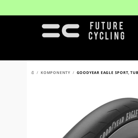
Přejít
na
obsah
/
KOMPONENTY
/
GOODYEAR EAGLE SPORT, TUBE
DOMŮ