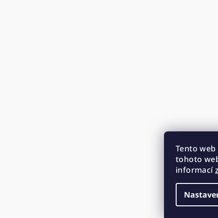
Tento web 
tohoto web
informací
Nastave