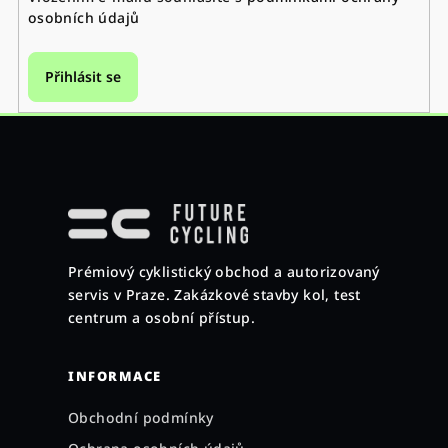
osobních údajů
Přihlásit se
Z
á
p
a
Prémiový cyklistický obchod a autorizovaný
t
servis v Praze. Zakázkové stavby kol, test
í
centrum a osobní přístup.
INFORMACE
Obchodní podmínky