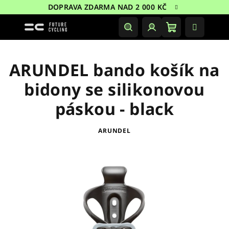
Přejít
DOPRAVA ZDARMA NAD 2 000 KČ
na
obsah
Nákupní
Hledat
Přihlášení
košík
ARUNDEL bando košík na
bidony se silikonovou
páskou - black
ARUNDEL