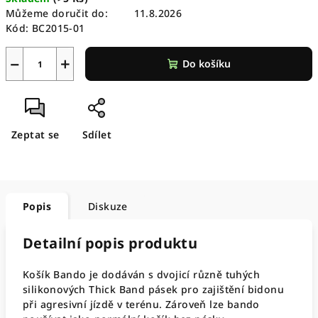
cena:
Můžeme doručit do:
11.8.2026
Kód:
BC2015-01
−
+
Do košíku
Zeptat se
Sdílet
Popis
Diskuze
Detailní popis produktu
Košík Bando je dodáván s dvojicí různě tuhých
silikonových Thick Band pásek pro zajištění bidonu
při agresivní jízdě v terénu. Zároveň lze bando