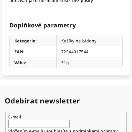
používat jako normální košík bez pásky.
Doplňkové parametry
Kategorie
:
Košíky na bidony
EAN
:
72944017544
Váha
:
51g
Odebírat newsletter
E-mail
Vložením e-mailu souhlasíte s
podmínkami ochrany