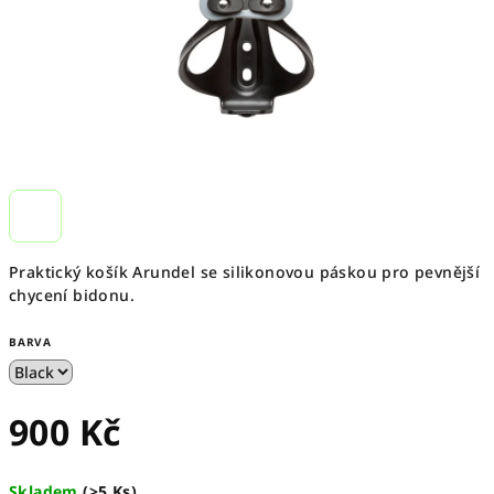
Praktický košík Arundel se silikonovou páskou pro pevnější
chycení bidonu.
BARVA
900 Kč
Měrná
Skladem
(
>5 Ks
)